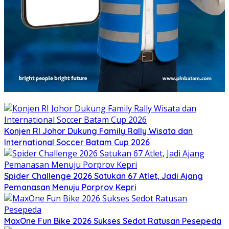
Konjen RI Johor Dukung Family Rally Wisata dan
International Soccer Batam Cup 2026
Spider Challenge 2026 Satukan 67 Atlet, Jadi Ajang
Pemanasan Menuju Porprov Kepri
MaxOne Fun Bike 2026 Sukses Sedot Ratusan Pesepeda