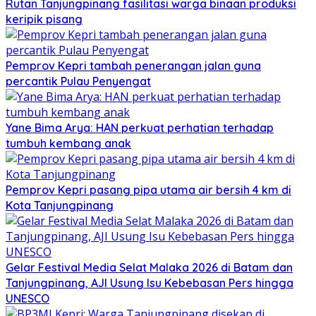
Rutan Tanjungpinang fasilitasi warga binaan produksi
keripik pisang
Pemprov Kepri tambah penerangan jalan guna
percantik Pulau Penyengat
Yane Bima Arya: HAN perkuat perhatian terhadap
tumbuh kembang anak
Pemprov Kepri pasang pipa utama air bersih 4 km di
Kota Tanjungpinang
Gelar Festival Media Selat Malaka 2026 di Batam dan
Tanjungpinang, AJI Usung Isu Kebebasan Pers hingga
UNESCO