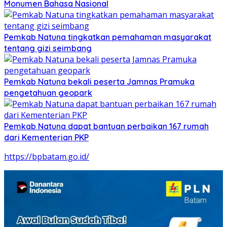
Monumen Bahasa Nasional
Pemkab Natuna tingkatkan pemahaman masyarakat
tentang gizi seimbang
Pemkab Natuna bekali peserta Jamnas Pramuka
pengetahuan geopark
Pemkab Natuna dapat bantuan perbaikan 167 rumah
dari Kementerian PKP
https://bpbatam.go.id/