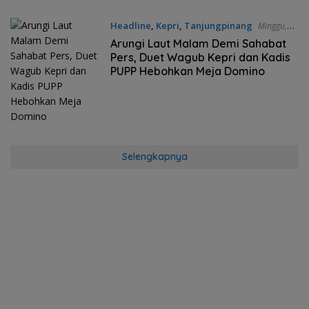
Headline
,
Kepri
,
Tanjungpinang
Minggu,
09/08/2026 - 14:23 WIB
Arungi Laut Malam Demi Sahabat
Pers, Duet Wagub Kepri dan Kadis
PUPP Hebohkan Meja Domino
Selengkapnya