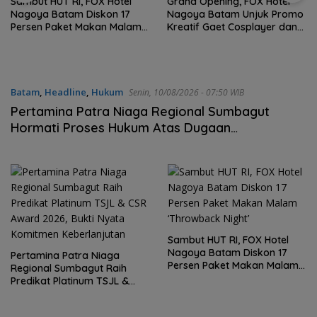
Sambut HUT RI, FOX Hotel
Grand Opening, FOX Hotel
Nagoya Batam Diskon 17
Nagoya Batam Unjuk Promo
Persen Paket Makan Malam
Kreatif Gaet Cosplayer dan
‘Throwback Night’
UMKM BI
Batam
,
Headline
,
Hukum
Senin, 10/08/2026 - 07:50 WIB
Pertamina Patra Niaga Regional Sumbagut
Hormati Proses Hukum Atas Dugaan
Pelanggaran Penyaluran BBM di Batam
Sambut HUT RI, FOX Hotel
Nagoya Batam Diskon 17
Pertamina Patra Niaga
Persen Paket Makan Malam
Regional Sumbagut Raih
‘Throwback Night’
Predikat Platinum TSJL &
CSR Award 2026, Bukti Nyata
Komitmen Keberlanjutan