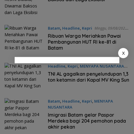
Batam
,
Headline
,
Kepri
Minggu, 09/08/2026 -
14:35 WIB
Ribuan Warga Meriahkan Pawai
Pembangunan HUT RI ke-81 di
Batam
X
Headline
,
Kepri
,
MENYAPA NUSANTARA
Minggu, 09/08/2026 - 14:31 WIB
TNI AL gagalkan penyelundupan 1,3
ton ketamin dari Kapal MV King Sun
Batam
,
Headline
,
Kepri
,
MENYAPA
NUSANTARA
Minggu, 09/08/2026 - 14:29 WIB
Imigrasi Batam gelar Paspor
Merdeka bagi 204 pemohon pada
akhir pekan