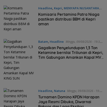
Headline
,
Kepri
,
MENYAPA NUSANTARA
Minggu, 09/08/2026 - 20:11 WIB
Komisaris Pertamina Patra Niaga
pastikan distribusi BBM di Kepri
aman
Batam
,
Headline
Minggu, 09/08/2026 - 19:38
WIB
Gagalkan Penyelundupan 1,3 Ton
Ketamine bernilai Triliunan di Kepri,
Tim Gabungan Amankan Kapal MV
KING SUN
Headline
,
Natuna
Minggu, 09/08/2026 - 19:34
WIB
Turnamen Domino KPDN Harapan
Jaya Resmi Dibuka, Diwarnai
Baksos dan Laga Eksibisi