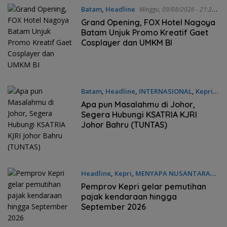
Batam
,
Headline
Minggu, 09/08/2026 - 21:29
WIB
Grand Opening, FOX Hotel Nagoya
Batam Unjuk Promo Kreatif Gaet
Cosplayer dan UMKM BI
Batam
,
Headline
,
INTERNASIONAL
,
Kepri
Minggu, 09/08/2026 - 21:05 WIB
Apa pun Masalahmu di Johor,
Segera Hubungi KSATRIA KJRI
Johor Bahru (TUNTAS)
Headline
,
Kepri
,
MENYAPA NUSANTARA
Minggu, 09/08/2026 - 20:13 WIB
Pemprov Kepri gelar pemutihan
pajak kendaraan hingga
September 2026