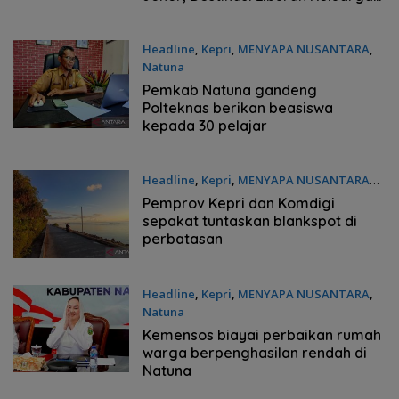
Strategis di Puteri Harbour
Headline
,
Kepri
,
MENYAPA NUSANTARA
,
Natuna
Jumat, 07/08/2026 - 19:31 WIB
Pemkab Natuna gandeng
Polteknas berikan beasiswa
kepada 30 pelajar
Headline
,
Kepri
,
MENYAPA NUSANTARA
Jumat, 07/08/2026 - 19:28 WIB
Pemprov Kepri dan Komdigi
sepakat tuntaskan blankspot di
perbatasan
Headline
,
Kepri
,
MENYAPA NUSANTARA
,
Natuna
Jumat, 07/08/2026 - 19:25 WIB
Kemensos biayai perbaikan rumah
warga berpenghasilan rendah di
Natuna