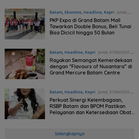
Batam
,
Ekonomi
,
Headline
,
Kepri
Jumat,
07/08/2026 - 18:04 WIB
PKP Expo di Grand Batam Mall
Tawarkan Double Bonus, Beli Tunai
Bisa Dicicil hingga 50 Bulan
Batam
,
Headline
,
Kepri
Jumat, 07/08/2026 -
16:29 WIB
Rayakan Semangat Kemerdekaan
dengan “Flavours of Nusantara” di
Grand Mercure Batam Centre
Batam
,
Headline
,
Kepri
Jumat, 07/08/2026 -
16:25 WIB
Perkuat Sinergi Kelembagaan,
RSBP Batam dan BPOM Pastikan
Pelayanan dan Ketersediaan Obat
Aman
Selengkapnya