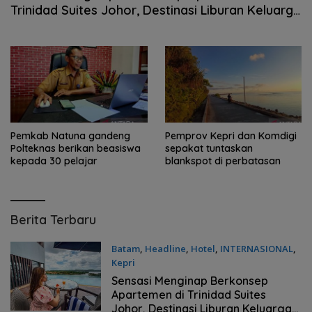
Trinidad Suites Johor, Destinasi Liburan Keluarga
Strategis di Puteri Harbour
Pemkab Natuna gandeng
Pemprov Kepri dan Komdigi
Polteknas berikan beasiswa
sepakat tuntaskan
kepada 30 pelajar
blankspot di perbatasan
BatamClick.com
Berita Terbaru
Batam
,
Headline
,
Hotel
,
INTERNASIONAL
,
Kepri
Sabtu, 08/08/2026 - 11:47 WIB
Sensasi Menginap Berkonsep
Apartemen di Trinidad Suites
Johor, Destinasi Liburan Keluarga