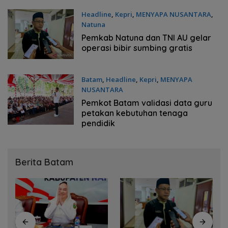
Headline
,
Kepri
,
MENYAPA NUSANTARA
,
Natuna
Jumat, 07/08/2026 - 19:22 WIB
Pemkab Natuna dan TNI AU gelar
operasi bibir sumbing gratis
Batam
,
Headline
,
Kepri
,
MENYAPA
NUSANTARA
Jumat, 07/08/2026 - 19:19 WIB
Pemkot Batam validasi data guru
petakan kebutuhan tenaga
pendidik
Berita Batam