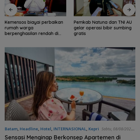
Kemensos biayai perbaikan
Pemkab Natuna dan TNI AU
rumah warga
gelar operasi bibir sumbing
berpenghasilan rendah di
gratis
Natuna
Batam
,
Headline
,
Hotel
,
INTERNASIONAL
,
Kepri
Sabtu, 08/08/2026 -
11:47 WIB
Sensasi Menginap Berkonsep Apartemen di