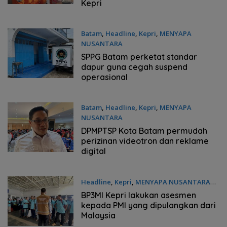
Kepri
Batam
,
Headline
,
Kepri
,
MENYAPA
NUSANTARA
Jumat, 07/08/2026 - 19:01 WIB
SPPG Batam perketat standar
dapur guna cegah suspend
operasional
Batam
,
Headline
,
Kepri
,
MENYAPA
NUSANTARA
Jumat, 07/08/2026 - 18:59 WIB
DPMPTSP Kota Batam permudah
perizinan videotron dan reklame
digital
Headline
,
Kepri
,
MENYAPA NUSANTARA
Jumat, 07/08/2026 - 18:57 WIB
BP3MI Kepri lakukan asesmen
kepada PMI yang dipulangkan dari
Malaysia