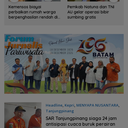
Kemensos biayai
Pemkab Natuna dan TNI
perbaikan rumah warga
AU gelar operasi bibir
berpenghasilan rendah di
sumbing gratis
Natuna
Headline
,
Kepri
,
MENYAPA NUSANTARA
,
Tanjungpinang
Jumat, 07/08/2026 - 19:02 WIB
SAR Tanjungpinang siaga 24 jam
antisipasi cuaca buruk perairan