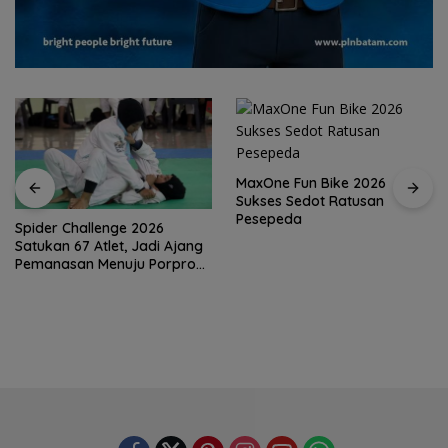
MaxOne Fun Bike 2026
Sukses Sedot Ratusan
Jadikan Batam Destinasi
Pesepeda
Sport Tourism, Wali Kota
Amsakar Achmad Siap
Wadahi Kejuaraan Dunia
Lainnya