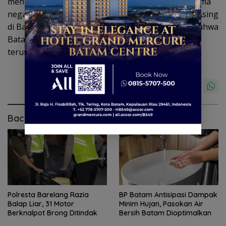
menempatkan Singapura sebagai salah satu dari lima
negara terbesar penyumbang Penanaman Modal Asing
di Batam. Fakta tersebut sekaligus menjadi bukti bahwa
Batam berhasil menjaga kepercayaan investor dan
terus berkembang sebagai kawasan strategis.
Baca Juga
Polresta Barelang Razia
BP Batam Antisipasi Dampak
Balap Liar, 31 Motor
Minim Hujan, Pasokan Air
Berknalpot Brong Ditindak
Bersih Batam Dioptimalkan