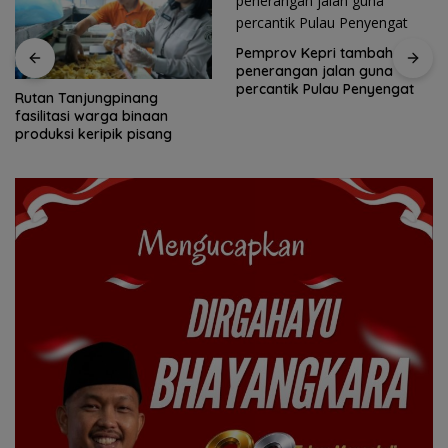
Pemprov Kepri tambah
penerangan jalan guna
percantik Pulau Penyengat
Yane Bima Arya: HAN
perkuat perhatian terhadap
tumbuh kembang anak