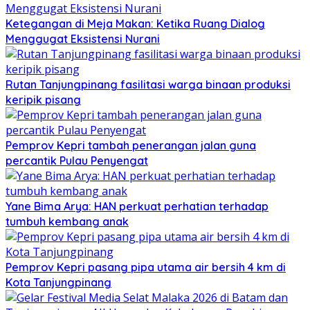
Ketegangan di Meja Makan: Ketika Ruang Dialog
Menggugat Eksistensi Nurani
Rutan Tanjungpinang fasilitasi warga binaan produksi
keripik pisang
Pemprov Kepri tambah penerangan jalan guna
percantik Pulau Penyengat
Yane Bima Arya: HAN perkuat perhatian terhadap
tumbuh kembang anak
Pemprov Kepri pasang pipa utama air bersih 4 km di
Kota Tanjungpinang