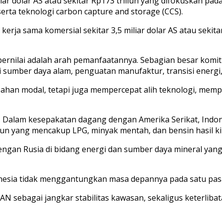
ar dolar AS atau sekitar Rp173 triliun yang difokuskan pad
serta teknologi carbon capture and storage (CCS).
ja sama komersial sekitar 3,5 miliar dolar AS atau sekitar 
ih bernilai adalah arah pemanfaatannya. Sebagian besar ko
i sumber daya alam, penguatan manufaktur, transisi energi, 
ahan modal, tetapi juga mempercepat alih teknologi, memp
gi. Dalam kesepakatan dagang dengan Amerika Serikat, Indo
tahun yang mencakup LPG, minyak mentah, dan bensin hasil ki
gan Rusia di bidang energi dan sumber daya mineral yang 
sia tidak menggantungkan masa depannya pada satu pasar, 
EAN sebagai jangkar stabilitas kawasan, sekaligus keterli