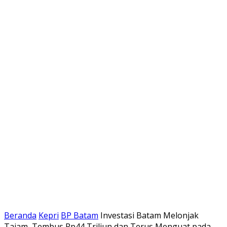
Beranda
Kepri
BP Batam
Investasi Batam Melonjak
Tajam, Tembus Rp44 Triliun dan Terus Menguat pada