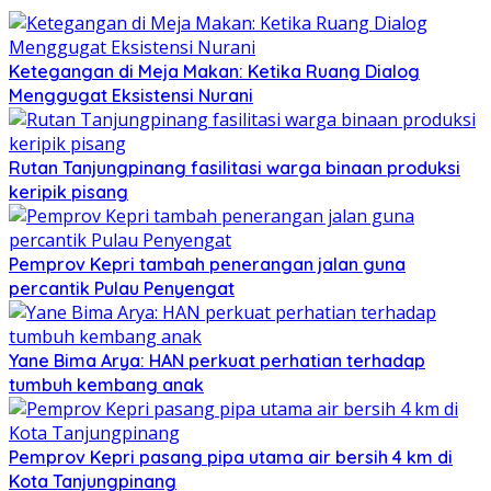
Ketegangan di Meja Makan: Ketika Ruang Dialog
Menggugat Eksistensi Nurani
Rutan Tanjungpinang fasilitasi warga binaan produksi
keripik pisang
Pemprov Kepri tambah penerangan jalan guna
percantik Pulau Penyengat
Yane Bima Arya: HAN perkuat perhatian terhadap
tumbuh kembang anak
Pemprov Kepri pasang pipa utama air bersih 4 km di
Kota Tanjungpinang