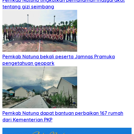
tentang gizi seimbang
Pemkab Natuna bekali peserta Jamnas Pramuka
pengetahuan geopark
Pemkab Natuna dapat bantuan perbaikan 167 rumah
dari Kementerian PKP