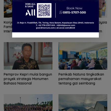
Konjen RI Johor Dukung
Ratusan Wisatawan Malaysia
Family Rally Wisata dan
Ramaikan Family Rally
International Soccer Batam
Wisata Season 3 di Batam
Cup 2026
Pemprov Kepri mulai bangun
Pemkab Natuna tingkatkan
proyek strategis Monumen
pemahaman masyarakat
Bahasa Nasional
tentang gizi seimbang