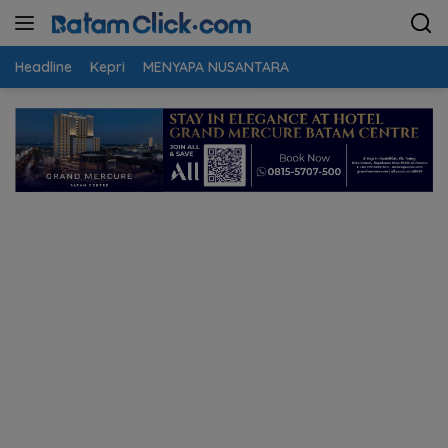
Langsung
ke
konten
Headline
Kepri
MENYAPA NUSANTARA