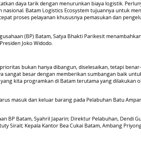
tkan daya tarik dengan menurunkan biaya logistik. Perl
 nasional. Batam Logistics Ecosystem tujuannya untuk me
cepat proses pelayanan khususnya pemasukan dan pengelu
gusahaan (BP) Batam, Satya Bhakti Parikesit menambahka
Presiden Joko Widodo.
rioritas bukan hanya dibangun, diselesaikan, tetapi benar
sinya sangat besar dengan memberikan sumbangan baik unt
u yang kita programkan di Batam terutama yang dilakukan ol
us masuk dan keluar barang pada Pelabuhan Batu Ampar sem
an BP Batam, Syahril Japarin; Direktur Pelabuhan, Dendi G
stuty Sirait; Kepala Kantor Bea Cukai Batam, Ambang Priy