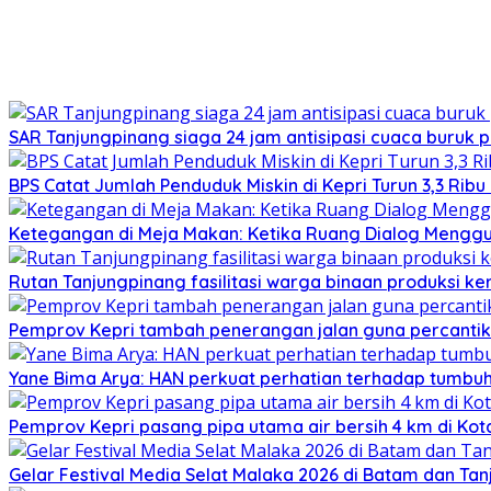
SAR Tanjungpinang siaga 24 jam antisipasi cuaca buruk p
BPS Catat Jumlah Penduduk Miskin di Kepri Turun 3,3 Rib
Ketegangan di Meja Makan: Ketika Ruang Dialog Menggug
Rutan Tanjungpinang fasilitasi warga binaan produksi ker
Pemprov Kepri tambah penerangan jalan guna percantik
Yane Bima Arya: HAN perkuat perhatian terhadap tumb
Pemprov Kepri pasang pipa utama air bersih 4 km di Kot
Gelar Festival Media Selat Malaka 2026 di Batam dan Ta