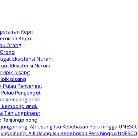
erairan Kepri
u Orang
at Eksistensi Nurani
ipik pisang
 Pulau Penyengat
uh kembang anak
a Tanjungpinang
njungpinang, AJI Usung Isu Kebebasan Pers hingga UNESCO