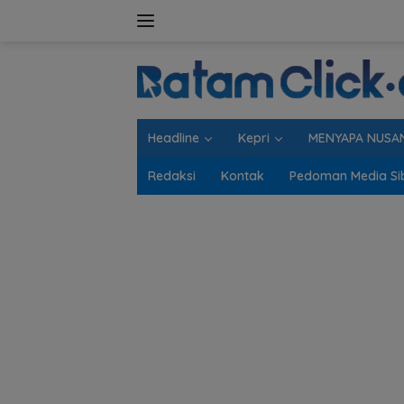
Langsung
ke
konten
Headline
Kepri
MENYAPA NUSA
Redaksi
Kontak
Pedoman Media Si