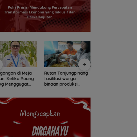
gangan di Meja
Rutan Tanjungpinang
Pemprov Kepri
n: Ketika Ruang
fasilitasi warga
tambah penerang
log Menggugat
binaan produksi
jalan guna percant
stensi Nurani
keripik pisang
Pulau Penyengat