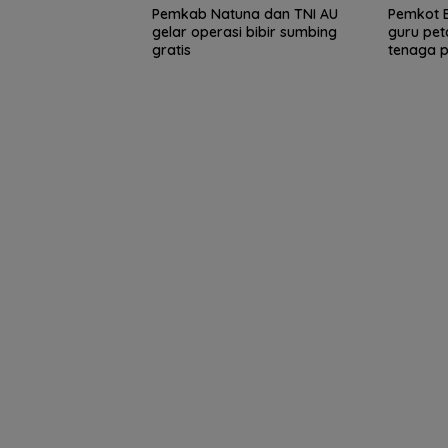
Pemkab Natuna dan TNI AU
Pemkot B
gelar operasi bibir sumbing
guru pe
gratis
tenaga p
Pemprov Kepri Siap
ASN Tanjungpin
Gelar Peringatan Hari
dapat dispensas
Anak Nasional 23-24
antar anak hari
Juli 2026, Dihadiri Selvi
pertama sekola
Ananda dan SERUNI
KMP