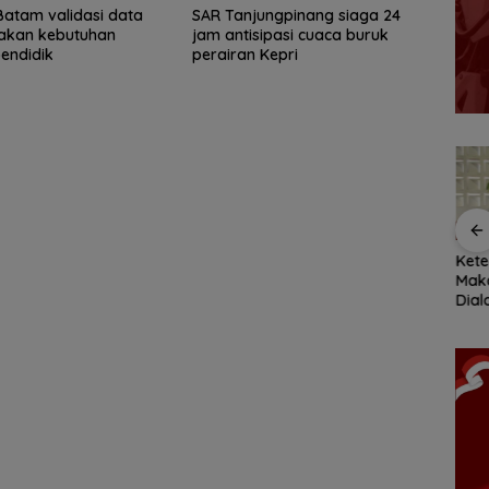
atam validasi data
SAR Tanjungpinang siaga 24
takan kebutuhan
jam antisipasi cuaca buruk
endidik
perairan Kepri
ang
SAR Tanjungpinang
BPS Catat Jumlah
Kete
i
siaga 24 jam
Penduduk Miskin di
Maka
antisipasi cuaca buruk
Kepri Turun 3,3 Ribu
Dia
h
perairan Kepri
Orang
Eksi