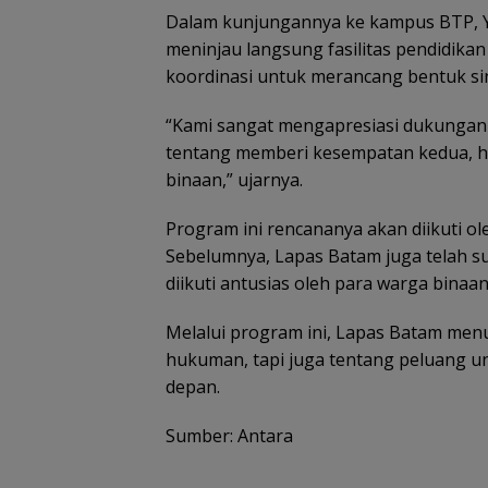
Dalam kunjungannya ke kampus BTP, 
meninjau langsung fasilitas pendidika
koordinasi untuk merancang bentuk sin
Belanja
Tim SAR
Tim SAR
Kawas
Perlengkapa
temukan
gabungan
Konser
n Sekolah di
nenek hilang
cari nenek 68
Lingga
“Kami sangat mengapresiasi dukungan d
Gramedia
di hutan
tahun hilang
Disiapk
tentang memberi kesempatan kedua, ha
Sekarang!
Lingga dalam
di Lingga
Lindung
binaan,” ujarnya.
Bisa Menang
kondisi
Kepri
dan Ja
Mobil dan
selamat
Ekonom
Liburan ke
Masyar
Program ini rencananya akan diikuti ole
Jepang
Pesisir
Sebelumnya, Lapas Batam juga telah s
diikuti antusias oleh para warga binaan
Melalui program ini, Lapas Batam me
hukuman, tapi juga tentang peluang u
depan.
Sumber: Antara