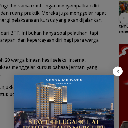
Yugo bersama rombongan menyempatkan diri
n dan ruang praktik. Mereka juga menggelar rapat
ergi pelaksanaan kursus yang akan dijalankan.
an
Cuaca
Patroli
Belanja
Tim
vasi
Ekstrem
dialogis
Perlengkapa
tem
Lingga
Polres Lingga
n Sekolah di
nene
ari BTP. Ini bukan hanya soal pelatihan, tapi
an,
Mengancam,
perkuat
Gramedia
di h
rapan, dan kepercayaan diri bagi para warga
i Laut
Polisi
kemitraan
Sekarang!
Ling
ga
Ingatkan
dengan
Bisa Menang
kond
i
Nelayan
masyarakat
Mobil dan
sel
akat
Utamakan
Liburan ke
h 20 warga binaan hasil seleksi internal.
Keselamatan
Jepang
ukses menggelar kursus bahasa Jerman, yang
Saat Melaut
X
.
nunjukkan bahwa pembinaan bukan hanya soal
ntuk berubah, belajar, dan menata ulang masa