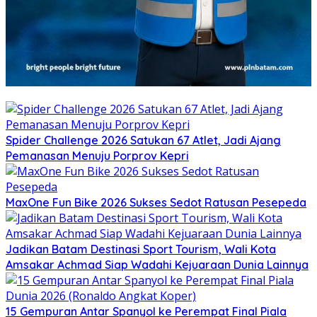
Spider Challenge 2026 Satukan 67 Atlet, Jadi Ajang
Pemanasan Menuju Porprov Kepri
MaxOne Fun Bike 2026 Sukses Sedot Ratusan Pesepeda
Jadikan Batam Destinasi Sport Tourism, Wali Kota
Amsakar Achmad Siap Wadahi Kejuaraan Dunia Lainnya
15 Gempuran Antar Spanyol ke Perempat Final Piala