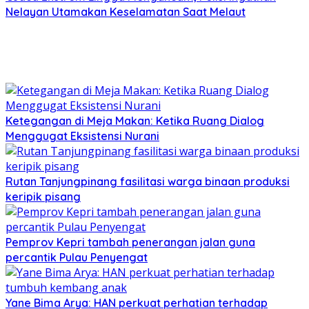
Nelayan Utamakan Keselamatan Saat Melaut
Ketegangan di Meja Makan: Ketika Ruang Dialog
Menggugat Eksistensi Nurani
Rutan Tanjungpinang fasilitasi warga binaan produksi
keripik pisang
Pemprov Kepri tambah penerangan jalan guna
percantik Pulau Penyengat
Yane Bima Arya: HAN perkuat perhatian terhadap