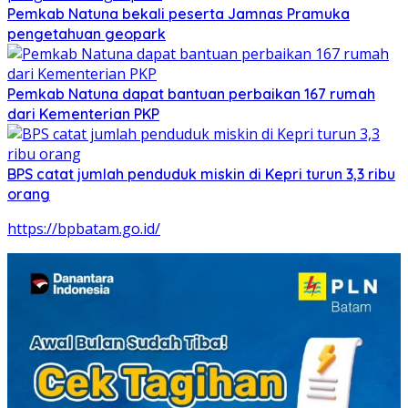
Pemkab Natuna bekali peserta Jamnas Pramuka
pengetahuan geopark
Pemkab Natuna dapat bantuan perbaikan 167 rumah
dari Kementerian PKP
BPS catat jumlah penduduk miskin di Kepri turun 3,3 ribu
orang
https://bpbatam.go.id/