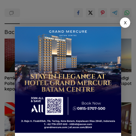
X
Baca Juga
Pemkab Natuna gandeng
Pemprov Kepri dan Komdigi
Polteknas berikan beasiswa
sepakat tuntaskan blankspot
kepada 30 pelajar
di perbatasan