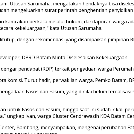
tam, Utusan Sarumaha, mengatakan hendaknya bisa diseles
udah mengeluarkan surat perintah penghentian penyidikan 
n kami akan berkaca melalui hukum, dari laporan warga ada
 secara kekeluargaan,” kata Utusan Sarumaha.
itutup, dengan rekomendasi yang disampaikan pimpinan RD
eveloper, DPRD Batam Minta Diselesaikan Kekeluargaan
dengar pendapat (RDP) terkait pengaduan warga Perumaha
nggota komisi. Turut hadir, perwakilan warga, Pemko Batam,
pengadaan Fasos dan Fasum, yang dinilai belum terealisasi
ahan untuk Fasos dan Fasum, hingga saat ini sudah 7 kali p
,” ungkap Ivan, warga Cluster Cendrawasih KDA Batam Cent
enter, Bambang, menyampaikan, mengenai perubahan Fatw
 harus persetujuan warga.