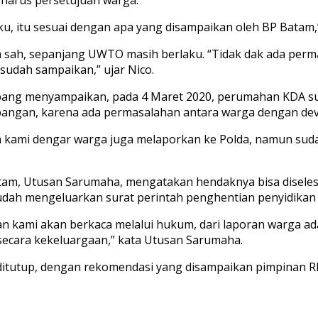
ku, itu sesuai dengan apa yang disampaikan oleh BP Bata
sah, sepanjang UWTO masih berlaku. “Tidak dak ada permas
sudah sampaikan,” ujar Nico.
mbang menyampaikan, pada 4 Maret 2020, perumahan KDA 
pangan, karena ada permasalahan antara warga dengan deve
an kami dengar warga juga melaporkan ke Polda, namun suda
tam, Utusan Sarumaha, mengatakan hendaknya bisa diseles
udah mengeluarkan surat perintah penghentian penyidikan 
n kami akan berkaca melalui hukum, dari laporan warga ada
 secara kekeluargaan,” kata Utusan Sarumaha.
itutup, dengan rekomendasi yang disampaikan pimpinan RD