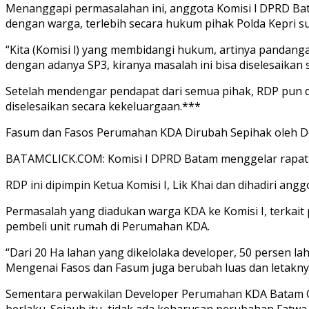
Menanggapi permasalahan ini, anggota Komisi l DPRD Ba
dengan warga, terlebih secara hukum pihak Polda Kepri s
“Kita (Komisi l) yang membidangi hukum, artinya pandanga
dengan adanya SP3, kiranya masalah ini bisa diselesaikan
Setelah mendengar pendapat dari semua pihak, RDP pun d
diselesaikan secara kekeluargaan.***
Fasum dan Fasos Perumahan KDA Dirubah Sepihak oleh D
BATAMCLICK.COM: Komisi I DPRD Batam menggelar rapat 
RDP ini dipimpin Ketua Komisi I, Lik Khai dan dihadiri a
Permasalah yang diadukan warga KDA ke Komisi I, terkait 
pembeli unit rumah di Perumahan KDA.
“Dari 20 Ha lahan yang dikelolaka developer, 50 persen l
Mengenai Fasos dan Fasum juga berubah luas dan letaknya
Sementara perwakilan Developer Perumahan KDA Batam C
berlaku. Sejauh itu, tidak ada keharusan perubahan Fatwa