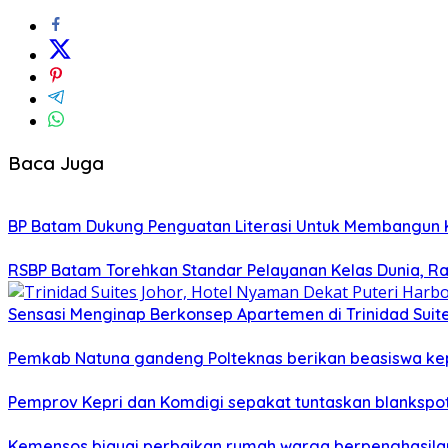
Baca Juga
BP Batam Dukung Penguatan Literasi Untuk Membangun 
RSBP Batam Torehkan Standar Pelayanan Kelas Dunia, Ra
Sensasi Menginap Berkonsep Apartemen di Trinidad Suites
Pemkab Natuna gandeng Polteknas berikan beasiswa kep
Pemprov Kepri dan Komdigi sepakat tuntaskan blankspot
Kemensos biayai perbaikan rumah warga berpenghasilan