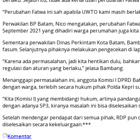
“Perubahan Fatwa ini sah apabila UWTO kami masih berla
Perwakilan BP Batam, Nico mengatakan, perubahan Fatwa 
September 2021 yang dihadiri warga perumahan juga kita 
Sementara perwakilan Dinas Perkintam Kota Batam, Ba
fasum. Selanjutnya pihaknya melakukan pengecekan di la
“Karena ada permasalahan, jadi kita hentikan dulu, bahk
regulasi dan aturan yang berlaku,” jelasa Bambang.
Menanggapi permasalahan ini, anggota Komisi l DPRD Ba
dengan warga, terlebih secara hukum pihak Polda Kepri s
“Kita (Komisi l) yang membidangi hukum, artinya pandanga
dengan adanya SP3, kiranya masalah ini bisa diselesaikan
Setelah mendengar pendapat dari semua pihak, RDP pun d
diselesaikan secara kekeluargaan.***
Komentar