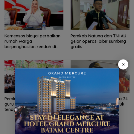
Kemensos biayai perbaikan
Pemkab Natuna dan TNI AU
rumah warga
gelar operasi bibir sumbing
berpenghasilan rendah di
gratis
Natuna
X
Pemkot Batam validasi data
SAR Tanjungpinang siaga 24
guru petakan kebutuhan
jam antisipasi cuaca buruk
tenaga pendidik
perairan Kepri