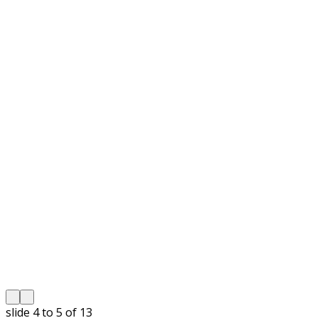
slide
5 to 6
of 13