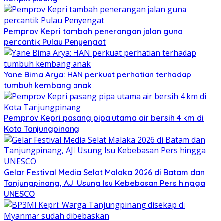
Pemprov Kepri tambah penerangan jalan guna
percantik Pulau Penyengat
Yane Bima Arya: HAN perkuat perhatian terhadap
tumbuh kembang anak
Pemprov Kepri pasang pipa utama air bersih 4 km di
Kota Tanjungpinang
Gelar Festival Media Selat Malaka 2026 di Batam dan
Tanjungpinang, AJI Usung Isu Kebebasan Pers hingga
UNESCO