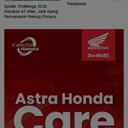
Pesepeda
Jadikan Batam Destinasi
Sport Tourism, Wali Kota
Amsakar Achmad Siap
Wadahi Kejuaraan Dunia
Lainnya