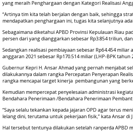
yang meraih Penghargaan dengan Kategori Realisasi Angg
“Artinya tim kita telah berjalan dengan baik, sehingga str
mendapatkan penghargaan ini, tugas kita selanjutnya ada
Sebagaimana diketahui APBD Provinsi Kepulauan Riau pada 
persen dari yang dianggarkan sebesar Rp3.854 triliun, dan 
Sedangkan realisasi pembiayaan sebesar Rp64.454 miliar a
anggaran 2021 sebesar Rp170.514 miliar (LHP-BPK tahun 2
Gubernur Kepri H. Ansar Ahmad yang pernah menjabat seb
dilakukannya dalam rangka Percepatan Penyerapan Reali
rangka mencapai target kinerja pembangunan yang ber
Kemudian mempercepat penyelesaian administrasi kegiata
Bendahara Penerimaan /Bendahara Penerimaan Pembantu
“Saya selalu tekankan kepada jajaran OPD agar terus me
lelang dini, terutama untuk pekerjaan fisik,” kata Ansar di 
Hal tersebut tentunya dilakukan setelah ranperda APBD m