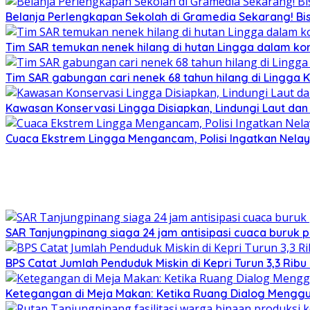
Belanja Perlengkapan Sekolah di Gramedia Sekarang! Bi
Tim SAR temukan nenek hilang di hutan Lingga dalam kon
Tim SAR gabungan cari nenek 68 tahun hilang di Lingga K
Kawasan Konservasi Lingga Disiapkan, Lindungi Laut da
Cuaca Ekstrem Lingga Mengancam, Polisi Ingatkan Nela
SAR Tanjungpinang siaga 24 jam antisipasi cuaca buruk p
BPS Catat Jumlah Penduduk Miskin di Kepri Turun 3,3 Rib
Ketegangan di Meja Makan: Ketika Ruang Dialog Menggug