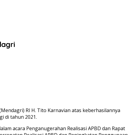
agri
endagri) RI H. Tito Karnavian atas keberhasilannya
i di tahun 2021.
, dalam acara Penganugerahan Realisasi APBD dan Rapat
Percepatan Realisasi APBD dan Peningkatan Penggunaan