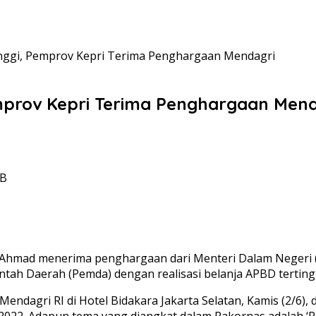
tinggi, Pemprov Kepri Terima Penghargaan Mendagri
emprov Kepri Terima Penghargaan Mend
IB
 Ahmad menerima penghargaan dari Menteri Dalam Negeri (M
ah Daerah (Pemda) dengan realisasi belanja APBD tertingg
endagri RI di Hotel Bidakara Jakarta Selatan, Kamis (2/6)
2022. Adapun tema yang diangkat dalam Rakornas adalah ‘