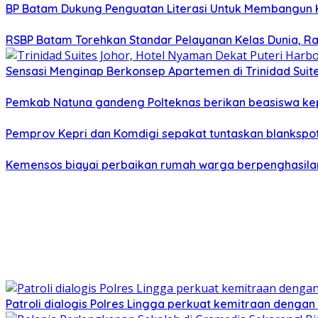
BP Batam Dukung Penguatan Literasi Untuk Membangun 
RSBP Batam Torehkan Standar Pelayanan Kelas Dunia, Ra
Sensasi Menginap Berkonsep Apartemen di Trinidad Suites
Pemkab Natuna gandeng Polteknas berikan beasiswa kep
Pemprov Kepri dan Komdigi sepakat tuntaskan blankspot
Kemensos biayai perbaikan rumah warga berpenghasilan
Patroli dialogis Polres Lingga perkuat kemitraan denga