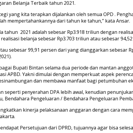
aran Belanja Terbaik tahun 2021.
ategi yang kita terapkan dijalankan oleh semua OPD . Pengha
lah mempertahankannya dari tahun ke tahun,” kata Ansar.
tahun 2021 adalah sebesar Rp3.918 triliun dengan realisas
realisasi belanja sebesar Rp3.703 triliun atau sebesar 94,5
tau sebesar 99,91 persen dari yang dianggarkan sebesar Rp
021).
agai Bupati Bintan selama dua periode dan mantan anggot
sasi APBD. Yakni dimulai dengan memperkuat aspek peren
kesinambungan dan membawa manfaat bagi petumbuhan ek
n seperti penyerahan DPA lebih awal, kenudian penunjuka
, Bendahara Pengeluaran / Bendahara Pengeluaran Pemba
ningkatkan kinerja pelaksanaan anggaran dengan cara mem
Jakarta.
endapat Persetujuan dari DPRD, tujuannya agar bisa selesa