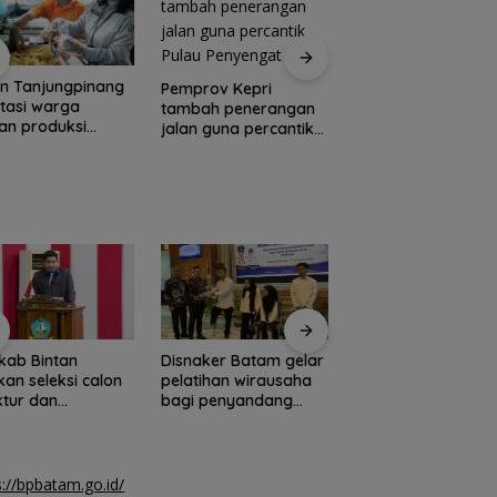
n Tanjungpinang
Yane Bima Arya: H
Pemprov Kepri
litasi warga
perkuat perhatian
tambah penerangan
an produksi
terhadap tumbuh
jalan guna percantik
pik pisang
kembang anak
Pulau Penyengat
kab Bintan
Disnaker Batam gelar
Bulog Batam jaga
kan seleksi calon
pelatihan wirausaha
ketersediaan bera
ktur dan
bagi penyandang
premium di mitra ri
isaris BUMD
disabilitas
modern
s://bpbatam.go.id/