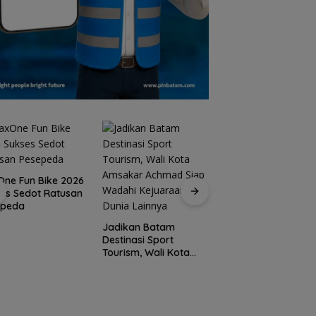
ne Fun Bike 2026
es Sedot Ratusan
15 Gempuran Anta
epeda
Spanyol ke Perem
Final Piala Dunia 2
Jadikan Batam
(Ronaldo Angkat
Destinasi Sport
Koper)
Tourism, Wali Kota
Amsakar Achmad
Siap Wadahi
Kejuaraan Dunia
Lainnya