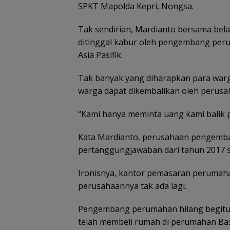
SPKT Mapolda Kepri, Nongsa.
Tak sendirian, Mardianto bersama bela
ditinggal kabur oleh pengembang peru
Asia Pasifik.
Tak banyak yang diharapkan para war
warga dapat dikembalikan oleh perusa
Tim SA
gabun
Tim SAR
“Kami hanya meminta uang kami balik 
cari ne
temukan
tahun h
nenek hilang
Belanja
Kata Mardianto, perusahaan pengemban
di Ling
di hutan
Perlengkapa
Kepri
Lingga dalam
pertanggungjawaban dari tahun 2017 
n Sekolah di
kondisi
Gramedia
selamat
Sekarang!
Ironisnya, kantor pemasaran perumaha
Bisa Menang
perusahaannya tak ada lagi.
Mobil dan
Liburan ke
Jepang
Pengembang perumahan hilang begitu 
telah membeli rumah di perumahan Ba