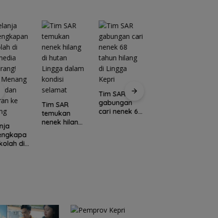
Tim SAR
gabungan
Tim SAR
cari nenek 68
temukan
tahun hilang
nenek hilang
nja
Kawasan
di Lingga
di hutan
lengkapa
Konservasi
C
Kepri
Lingga dalam
kolah di
Lingga
E
kondisi
media
Disiapkan,
L
selamat
rang!
Lindungi Laut
M
a Menang
dan Jaga
Po
l dan
Ekonomi
I
ran ke
Masyarakat
N
ang
Pesisir
U
K
S