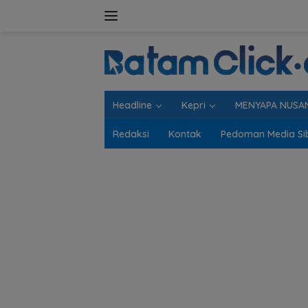
Langsung
ke
konten
Headline
Kepri
MENYAPA NUSA
Redaksi
Kontak
Pedoman Media Si