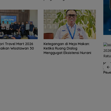
pri Travel Mart 2026
Ketegangan di Meja Makan:
naikan Wisatawan 30
Ketika Ruang Dialog
Menggugat Eksistensi Nurani
MaxO
Suks
Spider Challenge 2026
Pes
Satukan 67 Atlet, Jadi
 2-1
Piala Dunia 2026:
Ajang Pemanasan
ba ke
Dominasi Eropa Mulai
Menuju Porprov Kepri
Digoyang, Saatnya
a
Afrika Mencuri
Panggung?