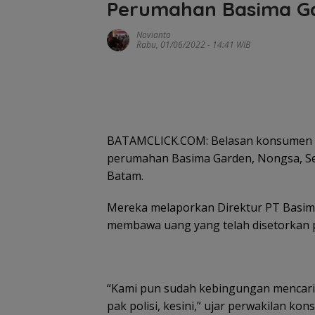
Perumahan Basima Ga
Novianto
Rabu, 01/06/2022 - 14:41 WIB
BATAMCLICK.COM: Belasan konsumen d
perumahan Basima Garden, Nongsa, Sel
Batam.
Mereka melaporkan Direktur PT Basima 
membawa uang yang telah disetorkan 
“Kami pun sudah kebingungan mencari
pak polisi, kesini,” ujar perwakilan 