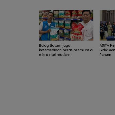
Bulog Batam jaga
ASITA Ke
ketersediaan beras premium di
Bidik Ke
mitra ritel modern
Persen
Brazil Vs Jepang
Melangkah Sam
16 Besar dan
Gugurnya Bung
Sakura