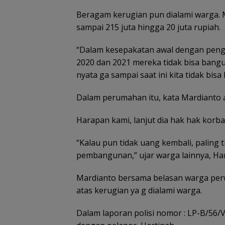
Beragam kerugian pun dialami warga. 
sampai 215 juta hingga 20 juta rupiah.
Disdagin
Tanjungpinang 
“Dalam kesepakatan awal dengan pen
distributor past
2020 dan 2021 mereka tidak bisa bang
stok MinyaKita
nyata ga sampai saat ini kita tidak bi
Dalam perumahan itu, kata Mardianto 
Harapan kami, lanjut dia hak hak korba
“Kalau pun tidak uang kembali, paling 
pembangunan,” ujar warga lainnya, Har
ASITA Kepri Trav
Mart 2026 Bidik
Mardianto bersama belasan warga perwa
Kenaikan Wisa
atas kerugian ya g dialami warga.
30 Persen
Dalam laporan polisi nomor : LP-B/56/V