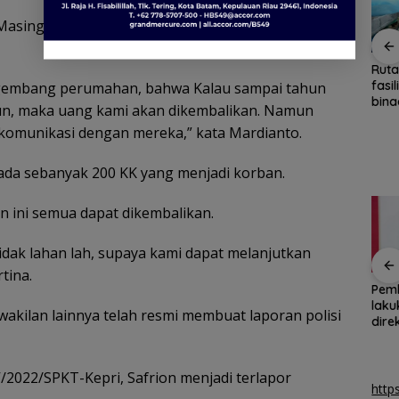
Masing-masing kerugiannya bervariasi. Ada yang
Marina Ferry Ubah
Ketegangan di Meja
Ruta
sidak
Jadwal Pelayaran
Makan: Ketika Ruang
fasi
gembang perumahan, bahwa Kalau sampai tahun
ikan
Johor Bahru–
Dialog Menggugat
bina
un, maka uang kami akan dikembalikan. Namun
 aman
Tanjungpinang, dari
Eksistensi Nurani
keri
sa komunikasi dengan mereka,” kata Mardianto.
Satu Kali Menjadi Dua
Kali pada Akhir Pekan
ada sebanyak 200 KK yang menjadi korban.
n ini semua dapat dikembalikan.
tidak lahan lah, supaya kami dapat melanjutkan
tina.
el
Ketegangan di Meja
Kemnaker buka
Pem
Makan: Ketika Ruang
peluang pembekalan
laku
kilan lainnya telah resmi membuat laporan polisi
tawan
Dialog Menggugat
kerja bagi disabilitas
dire
Eksistensi Nurani
asal Batam
kom
/2022/SPKT-Kepri, Safrion menjadi terlapor
http