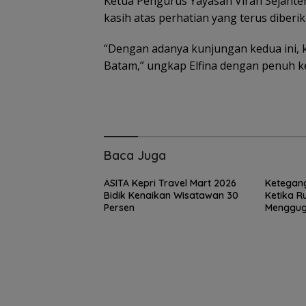
Ketua Pengurus Yayasan Viran Sejahter
kasih atas perhatian yang terus diberik
“Dengan adanya kunjungan kedua ini, ka
Batam,” ungkap Elfina dengan penuh 
Baca Juga
ASITA Kepri Travel Mart 2026
Ketegang
Bidik Kenaikan Wisatawan 30
Ketika R
Persen
Mengguga