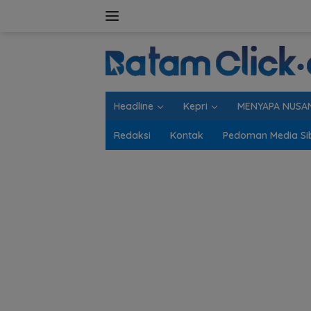
Langsung
ke
konten
Headline
Kepri
MENYAPA NUSA
Redaksi
Kontak
Pedoman Media Si