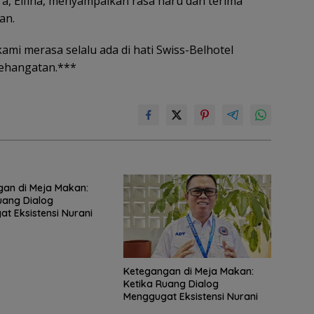
a, Elfina, menyampaikan rasa haru dan terima
an.
mi merasa selalu ada di hati Swiss-Belhotel
kehangatan.***
an di Meja Makan:
uang Dialog
t Eksistensi Nurani
Ketegangan di Meja Makan:
Ketika Ruang Dialog
Menggugat Eksistensi Nurani