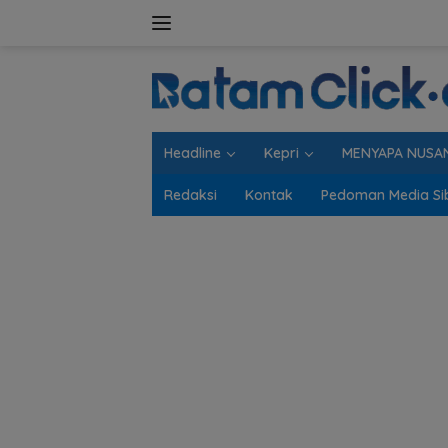
Langsung
ke
konten
Headline
Kepri
MENYAPA NUSA
Redaksi
Kontak
Pedoman Media Si