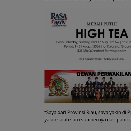
Tim SA
gabun
Tim SAR
cari ne
temukan
tahun h
nenek hilang
Belanja
di Ling
di hutan
Perlengkapa
Kepri
Lingga dalam
n Sekolah di
kondisi
Gramedia
selamat
Sekarang!
Bisa Menang
Mobil dan
Liburan ke
Jepang
“Saya dari Provinsi Riau, saya yakin di
yakin salah satu sumbernya dari pabrik
Pemprov Kepri 