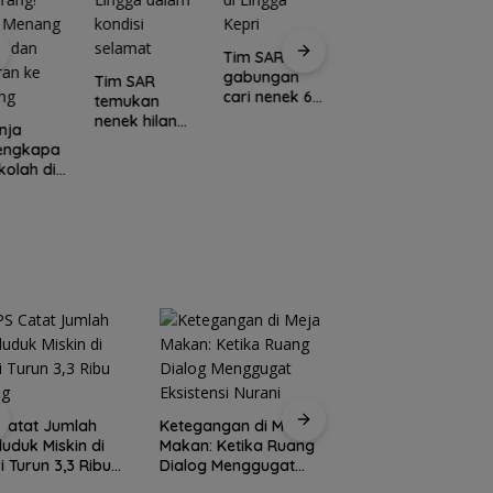
Tim SAR
gabungan
Tim SAR
cari nenek 68
temukan
tahun hilang
nenek hilang
nja
Kawasan
di Lingga
di hutan
lengkapa
Konservasi
C
Kepri
Lingga dalam
kolah di
Lingga
E
kondisi
media
Disiapkan,
L
selamat
rang!
Lindungi Laut
M
a Menang
dan Jaga
Po
l dan
Ekonomi
I
ran ke
Masyarakat
N
ang
Pesisir
U
K
S
Rutan Tanjungpina
Catat Jumlah
Ketegangan di Meja
fasilitasi warga
uduk Miskin di
Makan: Ketika Ruang
binaan produksi
i Turun 3,3 Ribu
Dialog Menggugat
keripik pisang
ng
Eksistensi Nurani