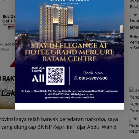
R
gan
Patroli
nek 68
dialogis
ilang
Polres Lingga
Kawasan
Bela
ga
perkuat
Konservasi
Per
Cuaca
kemitraan
Lingga
n Se
Ekstrem
dengan
Disiapkan,
Gra
Lingga
masyarakat
Lindungi Laut
Seka
Mengancam,
dan Jaga
Bis
Polisi
Ekonomi
Mobi
Ingatkan
Masyarakat
Libu
Nelayan
Pesisir
Jep
Utamakan
Keselamatan
Saat Melaut
 Provinsi saya telah banyak peredaran narkoba, saya
ASN Tanjungpinang
SAR Tanjungpinang
BPS 
dapat dispensasi
siaga 24 jam
Pend
 yang diungkap BNNP Kepri ini,” ujar Abdul Wahid.
antar anak hari
antisipasi cuaca buruk
Kepr
Siap
pertama sekolah
perairan Kepri
Ora