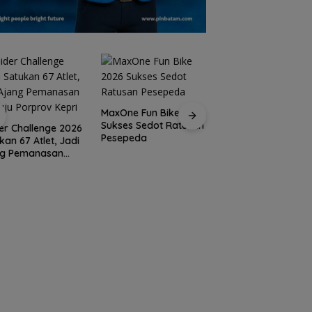
MaxOne Fun Bike 2026
Sukses Sedot Ratusan
Jadikan Batam
er Challenge 2026
Pesepeda
Destinasi Sport
kan 67 Atlet, Jadi
Tourism, Wali Kota
ng Pemanasan
Amsakar Achmad
ju Porprov Kepri
Siap Wadahi
Kejuaraan Dunia
Lainnya