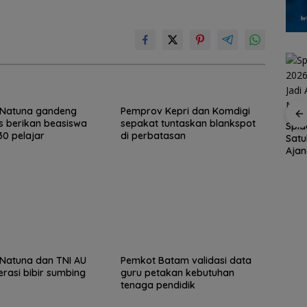
Natuna gandeng
Pemprov Kepri dan Komdigi
s berikan beasiswa
sepakat tuntaskan blankspot
Spid
0 pelajar
di perbatasan
Satu
tar
Brazil Vs Jepang 2-1
Konjen RI Johor
Aja
empat
Melangkah Samba ke
Dukung Family Rally
Menu
a 2026
16 Besar dan
Wisata dan
t
Gugurnya Bunga
International Soccer
Sakura
Batam Cup 2026
Natuna dan TNI AU
Pemkot Batam validasi data
erasi bibir sumbing
guru petakan kebutuhan
tenaga pendidik