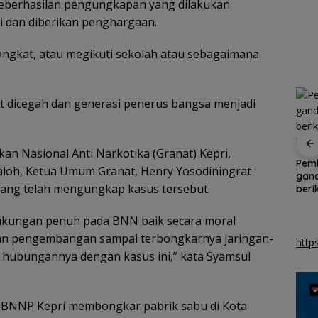
n Hari
keberhasilan pengungkapan yang dilakukan
23-24
si dan diberikan penghargaan.
ri Selvi
RUNI
ngkat, atau megikuti sekolah atau sebagaimana
t dicegah dan generasi penerus bangsa menjadi
 dan
an Nasional Anti Narkotika (Granat) Kepri,
erasi
Sensasi Menginap
Pemkot Batam
Pem
aloh, Ketua Umum Granat, Henry Yosodiningrat
atis
Berkonsep Apartemen
validasi data guru
gand
di Trinidad Suites
ang telah mengungkap kasus tersebut.
petakan kebutuhan
beri
Johor, Destinasi
tenaga pendidik
kepa
Liburan Keluarga
dukungan penuh pada BNN baik secara moral
Strategis di Puteri
kan pengembangan sampai terbongkarnya jaringan-
Harbour
http
da hubungannya dengan kasus ini,” kata Syamsul
s BNNP Kepri membongkar pabrik sabu di Kota