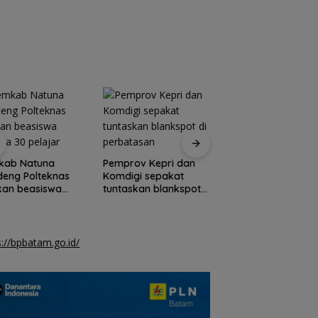
kab Natuna
Pemprov Kepri dan
Kemensos biayai
eng Polteknas
Komdigi sepakat
perbaikan rumah
kan beasiswa
tuntaskan blankspot
warga
da 30 pelajar
di perbatasan
berpenghasilan
rendah di Natuna
s://bpbatam.go.id/