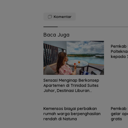
Komentar
Baca Juga
Pemkab 
Poltekna
kepada 3
15 Gempuran An
Spanyol ke Per
Final Piala Duni
(Ronaldo Angka
Koper)
Sensasi Menginap Berkonsep
Apartemen di Trinidad Suites
Johor, Destinasi Liburan
Keluarga Strategis di Puteri
Harbour
Kemensos biayai perbaikan
Pemkab 
rumah warga berpenghasilan
gelar op
rendah di Natuna
gratis