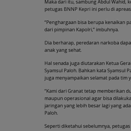
Gelar Peringata
Maka dari itu, sambung Abdul Wahid, 
Anak Nasional 
petugas BNNP Kepri ini perlu di aprea
Juli 2026, Dihadi
Ananda dan SE
KMP
“Penghargaan bisa berupa kenaikan pa
dari pimpinan Kapolri,” imbuhnya.
Dia berharap, peredaran narkoba dapa
anak yang sehat.
Pemkab Natuna
Hal senada juga diutarakan Ketua Gerak
TNI AU gelar op
Syamsul Paloh. Bahkan kata Syamsul P
bibir sumbing gr
juga menyampaikan selamat pada tim y
“Kami dari Granat tetap memberikan 
maupun operasional agar bisa dilaku
jaringan yang lebih besar lagi yang a
Paloh.
Seperti diketahui sebelumnya, petuga