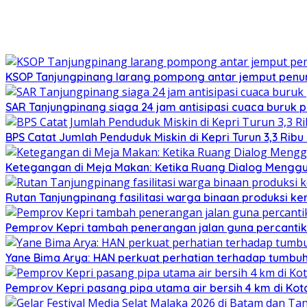
KSOP Tanjungpinang larang pompong antar jemput penu
SAR Tanjungpinang siaga 24 jam antisipasi cuaca buruk p
BPS Catat Jumlah Penduduk Miskin di Kepri Turun 3,3 Rib
Ketegangan di Meja Makan: Ketika Ruang Dialog Menggug
Rutan Tanjungpinang fasilitasi warga binaan produksi ker
Pemprov Kepri tambah penerangan jalan guna percantik
Yane Bima Arya: HAN perkuat perhatian terhadap tumb
Pemprov Kepri pasang pipa utama air bersih 4 km di Kot