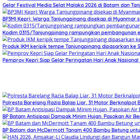
Gelar Festival Media Selat Malaka 2026 di Batam dan Ta
BP3MI Kepri: Warga Tanjungpinang disekap di Myanmar 
Kodim 0315/Tanjungpinang rampungkan pembangunan e
Produk IKM keripik tempe Tanjungpinang dipasarkan ke 
Pemprov Kepri Siap Gelar Peringatan Hari Anak Nasional 
Polresta Barelang Razia Balap Liar, 31 Motor Berknalpot 
BP Batam Antisipasi Dampak Minim Hujan, Pasokan Air Be
BP Batam dan McDermott Tanam 400 Bambu Betung untu