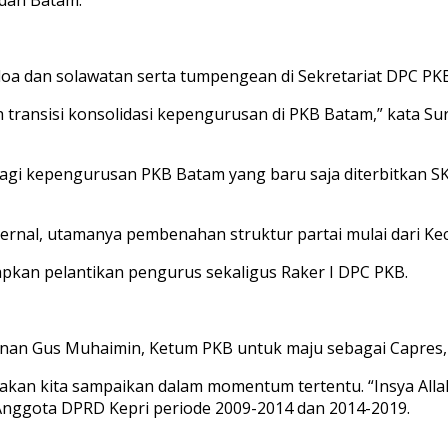
a dan solawatan serta tumpengean di Sekretariat DPC PKB
gah transisi konsolidasi kepengurusan di PKB Batam,” kata
gi kepengurusan PKB Batam yang baru saja diterbitkan S
nternal, utamanya pembenahan struktur partai mulai dari K
kan pelantikan pengurus sekaligus Raker I DPC PKB.
an Gus Muhaimin, Ketum PKB untuk maju sebagai Capres, da
an kita sampaikan dalam momentum tertentu. “Insya Allah
an Anggota DPRD Kepri periode 2009-2014 dan 2014-2019.