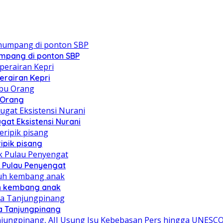
mpang di ponton SBP
erairan Kepri
u Orang
at Eksistensi Nurani
ipik pisang
 Pulau Penyengat
uh kembang anak
a Tanjungpinang