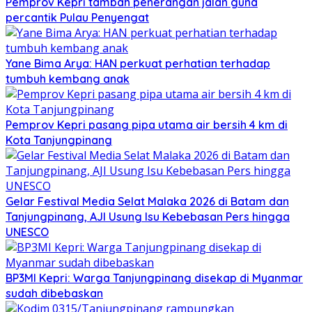
Pemprov Kepri tambah penerangan jalan guna
percantik Pulau Penyengat
Yane Bima Arya: HAN perkuat perhatian terhadap
tumbuh kembang anak
Pemprov Kepri pasang pipa utama air bersih 4 km di
Kota Tanjungpinang
Gelar Festival Media Selat Malaka 2026 di Batam dan
Tanjungpinang, AJI Usung Isu Kebebasan Pers hingga
UNESCO
BP3MI Kepri: Warga Tanjungpinang disekap di Myanmar
sudah dibebaskan