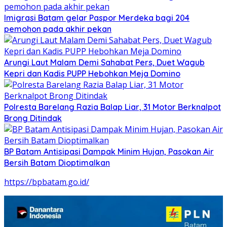
Imigrasi Batam gelar Paspor Merdeka bagi 204
pemohon pada akhir pekan
Arungi Laut Malam Demi Sahabat Pers, Duet Wagub
Kepri dan Kadis PUPP Hebohkan Meja Domino
Polresta Barelang Razia Balap Liar, 31 Motor Berknalpot
Brong Ditindak
BP Batam Antisipasi Dampak Minim Hujan, Pasokan Air
Bersih Batam Dioptimalkan
https://bpbatam.go.id/