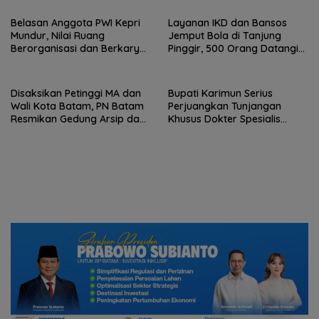
Belasan Anggota PWI Kepri
Layanan IKD dan Bansos
Mundur, Nilai Ruang
Jemput Bola di Tanjung
Berorganisasi dan Berkarya
Pinggir, 500 Orang Datangi
Semakin Terbatas
Kantor Lurah
Disaksikan Petinggi MA dan
Bupati Karimun Serius
Wali Kota Batam, PN Batam
Perjuangkan Tunjangan
Resmikan Gedung Arsip dan
Khusus Dokter Spesialis
Mushola Baitul Salihin
Hingga ke Kemenkes RI