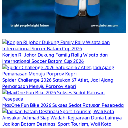
Konjen RI Johor Dukung Family Rally Wisata dan
International Soccer Batam Cup 2026
Spider Challenge 2026 Satukan 67 Atlet, Jadi Ajang
Pemanasan Menuju Porprov Kepri
MaxOne Fun Bike 2026 Sukses Sedot Ratusan Pesepeda
Jadikan Batam Destinasi Sport Tourism, Wali Kota