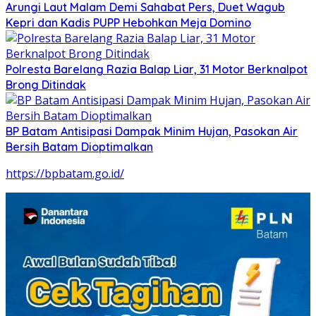
Arungi Laut Malam Demi Sahabat Pers, Duet Wagub
Kepri dan Kadis PUPP Hebohkan Meja Domino
Polresta Barelang Razia Balap Liar, 31 Motor Berknalpot
Brong Ditindak
BP Batam Antisipasi Dampak Minim Hujan, Pasokan Air
Bersih Batam Dioptimalkan
https://bpbatam.go.id/