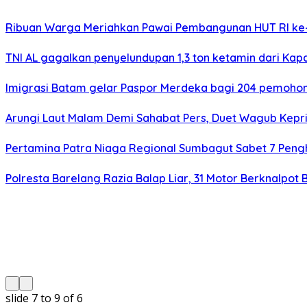
Ribuan Warga Meriahkan Pawai Pembangunan HUT RI ke-
TNI AL gagalkan penyelundupan 1,3 ton ketamin dari Kap
Imigrasi Batam gelar Paspor Merdeka bagi 204 pemohon
Arungi Laut Malam Demi Sahabat Pers, Duet Wagub Kepr
Pertamina Patra Niaga Regional Sumbagut Sabet 7 Peng
Polresta Barelang Razia Balap Liar, 31 Motor Berknalpot 
slide
7 to 9
of 6