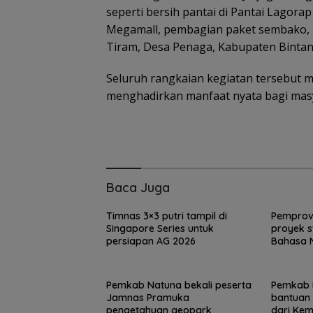
seperti bersih pantai di Pantai Lagor
Megamall, pembagian paket sembako
Tiram, Desa Penaga, Kabupaten Bintan
Brazil Vs Jepang
Seluruh rangkaian kegiatan tersebut me
Melangkah Sam
16 Besar dan
menghadirkan manfaat nyata bagi mas
Gugurnya Bung
Sakura
Baca Juga
Timnas 3×3 putri tampil di
Pemprov 
Singapore Series untuk
proyek s
persiapan AG 2026
Bahasa 
Pemkab Natuna bekali peserta
Pemkab 
Jamnas Pramuka
bantuan 
pengetahuan geopark
dari Kem