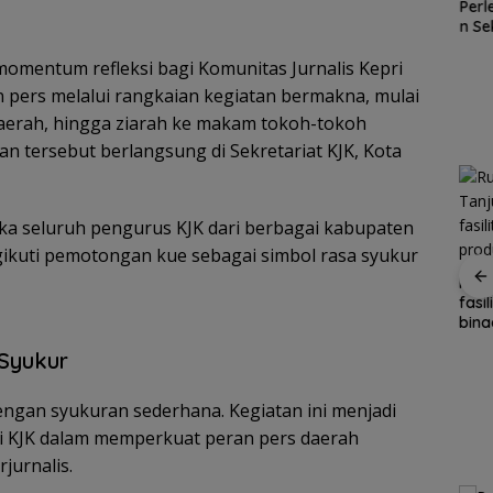
Konservasi
Per
Cuaca
kemitraan
Lingga
n Se
Ekstrem
dengan
Disiapkan,
Gra
Lingga
masyarakat
omentum refleksi bagi Komunitas Jurnalis Kepri
Lindungi Laut
Seka
Mengancam,
dan Jaga
Bis
Polisi
 pers melalui rangkaian kegiatan bermakna, mulai
Ekonomi
Mobi
Ingatkan
daerah, hingga ziarah ke makam tokoh-tokoh
Masyarakat
Libu
Nelayan
Pesisir
Jep
tan tersebut berlangsung di Sekretariat KJK, Kota
Utamakan
Keselamatan
Saat Melaut
ka seluruh pengurus KJK dari berbagai kabupaten
ikuti pemotongan kue sebagai simbol rasa syukur
Ketegangan di Meja
Ruta
sidak
Makan: Ketika Ruang
fasi
ikan
Dialog Menggugat
bina
Marina Ferry Ubah
 aman
Eksistensi Nurani
keri
Jadwal Pelayaran
Syukur
Johor Bahru–
Tanjungpinang, dari
ngan syukuran sederhana. Kegiatan ini menjadi
Satu Kali Menjadi Dua
Kali pada Akhir Pekan
nsi KJK dalam memperkuat peran pers daerah
jurnalis.