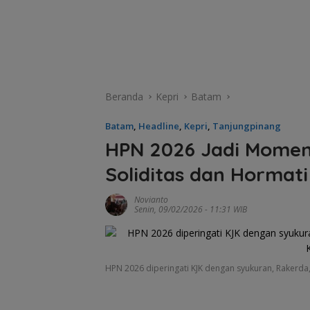
Beranda
Kepri
Batam
Batam
,
Headline
,
Kepri
,
Tanjungpinang
HPN 2026 Jadi Momen
Soliditas dan Hormati
Novianto
Senin, 09/02/2026 - 11:31 WIB
Tim SA
HPN 2026 diperingati KJK dengan syukuran, Rakerda, 
gabun
Tim SAR
cari ne
temukan
tahun h
nenek hilang
Belanja
di Ling
di hutan