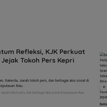
tum Refleksi, KJK Perkuat
 Jejak Tokoh Pers Kepri
R
ziarah tokoh pers, dan berbagai aksi sosial di Kepulauan Riau.
gan
Patroli
nek 68
dialogis
ilang
Polres Lingga
Kawasan
Bela
ga
perkuat