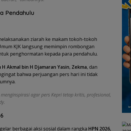
ra Pendahulu
 melaksanakan ziarah ke makam tokoh-tokoh
ua Umum KJK langsung memimpin rombongan
ntuk penghormatan kepada para pendahulu.
 H Akmal bin H Djamaran Yasin
,
Zekma
, dan
engingat bahwa perjuangan pers hari ini tidak
lumnya.
nginspirasi agar pers Kepri tetap kritis, profesional,
dy.
26
ggelar berbagai aksi sosial dalam rangka
HPN 2026
,