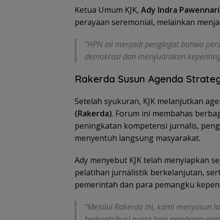
Ketua Umum KJK,
Ady Indra Pawennari
perayaan seremonial, melainkan menjadi
“HPN ini menjadi pengingat bahwa per
BPS catat jumla
demokrasi dan menyuarakan kepentinga
penduduk miskin
Kepri turun 3,3 r
orang
Rakerda Susun Agenda Strateg
Setelah syukuran, KJK melanjutkan a
(Rakerda)
. Forum ini membahas berbag
peningkatan kompetensi jurnalis, peng
menyentuh langsung masyarakat.
Ady menyebut KJK telah menyiapkan seju
pelatihan jurnalistik berkelanjutan, se
pemerintah dan para pemangku kepen
“Melalui Rakerda ini, kami menyusun 
berkontribusi nyata bagi pembangunan