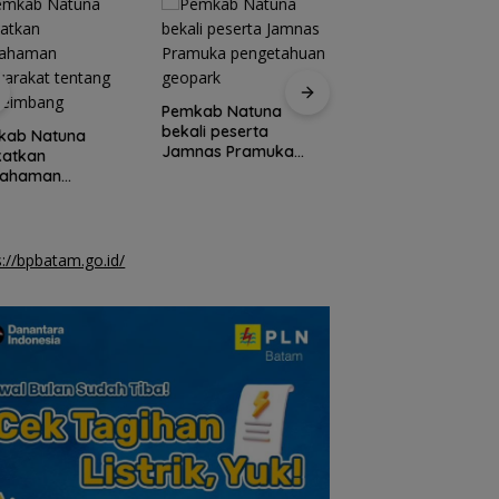
Pemkab Natuna
Pemkab Natuna
bekali peserta
dapat bantuan
kab Natuna
Jamnas Pramuka
perbaikan 167 rum
katkan
pengetahuan geopark
dari Kementerian 
ahaman
yarakat tentang
 seimbang
s://bpbatam.go.id/