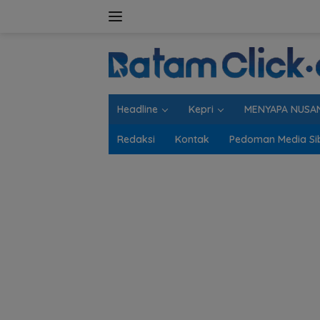
Langsung
ke
konten
Headline
Kepri
MENYAPA NUSA
Redaksi
Kontak
Pedoman Media Si