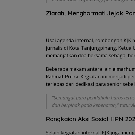
Ziarah, Menghormati Jejak Pa
Usai agenda internal, rombongan KJK
jurnalis di Kota Tanjungpinang. Ket
memanjatkan doa bersama sebagai be
Beberapa makam antara lain
almarhum
Rahmat Putra
. Kegiatan ini menjadi p
terlepas dari dedikasi para senior sebe
“Semangat para pendahulu harus terus me
dan berpihak pada kebenaran,” tutur A
Rangkaian Aksi Sosial HPN 20
Selain kegiatan internal, KJK juga men