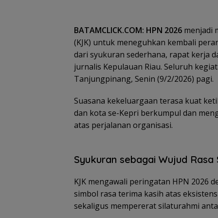
Perlengkapa
Kepri
Lingga dalam
n Sekolah di
kondisi
Gramedia
selamat
BATAMCLICK.COM: HPN 2026
menjadi m
Sekarang!
Bisa Menang
(KJK) untuk meneguhkan kembali peran
Mobil dan
dari syukuran sederhana, rapat kerja 
Liburan ke
Jepang
jurnalis Kepulauan Riau. Seluruh kegia
Tanjungpinang, Senin (9/2/2026) pagi.
Suasana kekeluargaan terasa kuat keti
dan kota se-Kepri berkumpul dan meng
atas perjalanan organisasi.
Disdagin
Tanjungpinang 
distributor past
stok MinyaKita
Syukuran sebagai Wujud Rasa 
KJK mengawali peringatan HPN 2026 de
simbol rasa terima kasih atas eksiste
sekaligus mempererat silaturahmi antar