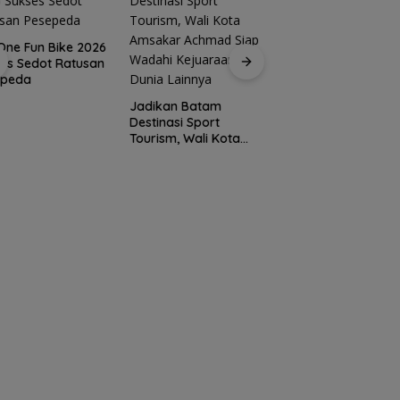
ne Fun Bike 2026
es Sedot Ratusan
15 Gempuran Anta
epeda
Spanyol ke Perem
Final Piala Dunia 2
Jadikan Batam
(Ronaldo Angkat
Destinasi Sport
Koper)
Tourism, Wali Kota
Amsakar Achmad
Siap Wadahi
Kejuaraan Dunia
Lainnya