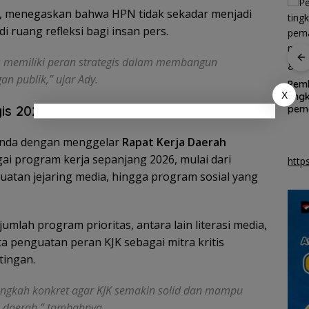
, menegaskan bahwa HPN tidak sekadar menjadi
 ruang refleksi bagi insan pers.
s memiliki peran strategis dalam membangun
h
Kemnaker buka
Pemprov Kepri mulai
n publik,” ujar Ady.
 di
peluang pembekalan
bangun proyek
Pem
ibu
kerja bagi disabilitas
strategis Monumen
X
ting
asal Batam
Bahasa Nasional
is 2026
pem
mas
gizi
genda dengan menggelar
Rapat Kerja Daerah
ai program kerja sepanjang 2026, mulai dari
http
uatan jejaring media, hingga program sosial yang
mlah program prioritas, antara lain literasi media,
rta penguatan peran KJK sebagai mitra kritis
tingan.
langkah konkret agar KJK semakin solid dan mampu
 daerah,” tambahnya.