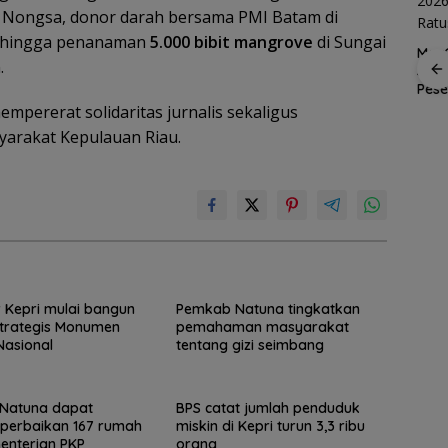
ap Nongsa, donor darah bersama PMI Batam di
, hingga penanaman
5.000 bibit mangrove
di Sungai
MaxO
.
Suks
Spider Challenge 2026
Pes
Satukan 67 Atlet, Jadi
 2-1
Piala Dunia 2026:
mpererat solidaritas jurnalis sekaligus
Ajang Pemanasan
ba ke
Dominasi Eropa Mulai
Menuju Porprov Kepri
Digoyang, Saatnya
yarakat Kepulauan Riau.
a
Afrika Mencuri
Panggung?
Kepri mulai bangun
Pemkab Natuna tingkatkan
trategis Monumen
pemahaman masyarakat
Nasional
tentang gizi seimbang
Natuna dapat
BPS catat jumlah penduduk
perbaikan 167 rumah
miskin di Kepri turun 3,3 ribu
enterian PKP
orang