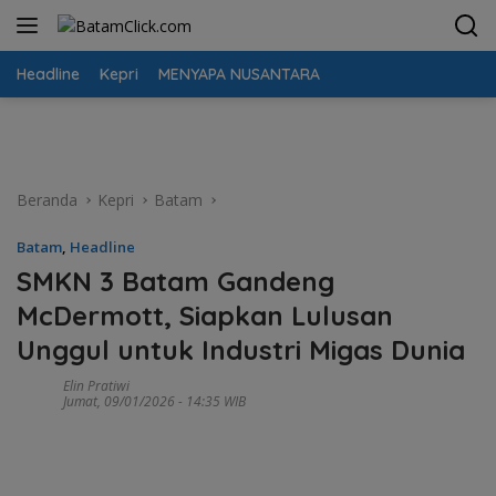
Langsung
ke
konten
Headline
Kepri
MENYAPA NUSANTARA
Beranda
Kepri
Batam
Batam
,
Headline
SMKN 3 Batam Gandeng
McDermott, Siapkan Lulusan
Unggul untuk Industri Migas Dunia
Elin Pratiwi
Jumat, 09/01/2026 - 14:35 WIB