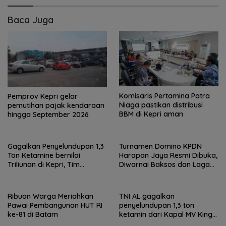
Baca Juga
Komisaris Pertamina Patra
Pemprov Kepri gelar
Niaga pastikan distribusi
pemutihan pajak kendaraan
BBM di Kepri aman
hingga September 2026
Gagalkan Penyelundupan 1,3
Turnamen Domino KPDN
Ton Ketamine bernilai
Harapan Jaya Resmi Dibuka,
Triliunan di Kepri, Tim
Diwarnai Baksos dan Laga
Gabungan Amankan Kapal
Eksibisi
MV KING SUN
Ribuan Warga Meriahkan
TNI AL gagalkan
Pawai Pembangunan HUT RI
penyelundupan 1,3 ton
ke-81 di Batam
ketamin dari Kapal MV King
Sun