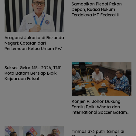
Sampaikan Pledoi Pekan
Depan, Kuasa Hukum
Terdakwa MT Federal II
Harapkan Keadilan
Arogansi Jakarta di Beranda
Negeri: Catatan dari
Pertemuan Ketua Umum PWI
dan KJK di Batam
Sukses Gelar MSL 2026, TMP
Kota Batam Bersiap Bidik
Kejuaraan Futsal
Internasional
Konjen RI Johor Dukung
Family Rally Wisata dan
International Soccer Batam
Cup 2026
Timnas 3×3 putri tampil di