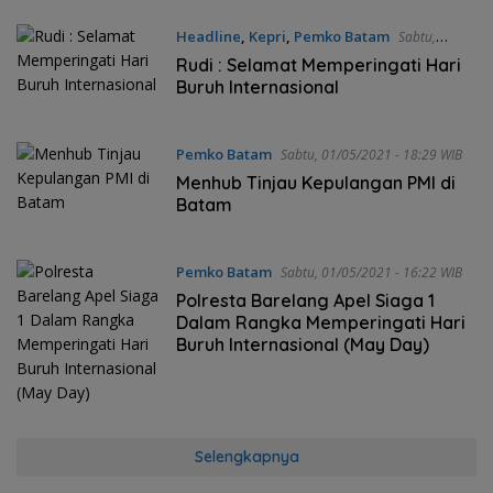
Headline
,
Kepri
,
Pemko Batam
Sabtu,
01/05/2021 - 18:40 WIB
Rudi : Selamat Memperingati Hari
Buruh Internasional
Pemko Batam
Sabtu, 01/05/2021 - 18:29 WIB
Menhub Tinjau Kepulangan PMI di
Batam
Pemko Batam
Sabtu, 01/05/2021 - 16:22 WIB
Polresta Barelang Apel Siaga 1
Dalam Rangka Memperingati Hari
Buruh Internasional (May Day)
Selengkapnya