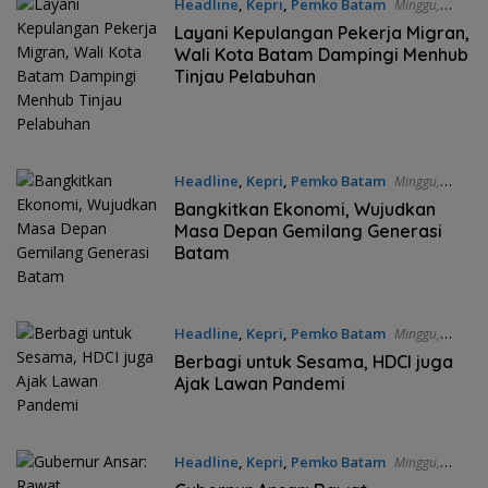
Headline
,
Kepri
,
Pemko Batam
Minggu,
02/05/2021 - 17:34 WIB
Layani Kepulangan Pekerja Migran,
Wali Kota Batam Dampingi Menhub
Tinjau Pelabuhan
Headline
,
Kepri
,
Pemko Batam
Minggu,
02/05/2021 - 17:28 WIB
Bangkitkan Ekonomi, Wujudkan
Masa Depan Gemilang Generasi
Batam
Headline
,
Kepri
,
Pemko Batam
Minggu,
02/05/2021 - 11:28 WIB
Berbagi untuk Sesama, HDCI juga
Ajak Lawan Pandemi
Headline
,
Kepri
,
Pemko Batam
Minggu,
02/05/2021 - 11:00 WIB