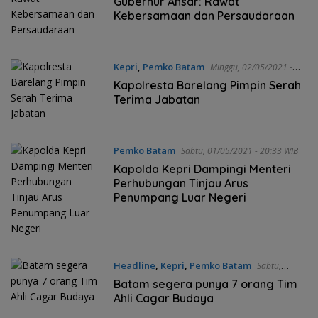
Gubernur Ansar: Rawat
Kebersamaan dan Persaudaraan
Kepri
,
Pemko Batam
Minggu, 02/05/2021 -
05:08 WIB
Kapolresta Barelang Pimpin Serah
Terima Jabatan
Pemko Batam
Sabtu, 01/05/2021 - 20:33 WIB
Kapolda Kepri Dampingi Menteri
Perhubungan Tinjau Arus
Penumpang Luar Negeri
Headline
,
Kepri
,
Pemko Batam
Sabtu,
01/05/2021 - 18:43 WIB
Batam segera punya 7 orang Tim
Ahli Cagar Budaya