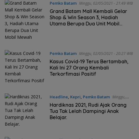
Pemko Batam
Minggu, 02/05/2021 - 21:49 WIB
Grand Batam Mall Kembali Gelar
Shop & Win Season 3, Hadiah
Utama Berupa Dua Unit Mobil
Mewah
Pemko Batam
Minggu, 02/05/2021 - 20:27 WIB
Kasus Covid-19 Terus Bertambah,
Kali Ini 27 Orang Kembali
Terkorfimasi Positif
Headline
,
Kepri
,
Pemko Batam
Minggu,
02/05/2021 - 18:35 WIB
Hardiknas 2021, Rudi Ajak Orang
Tua Tak Lelah Dampingi Anak
Belajar.