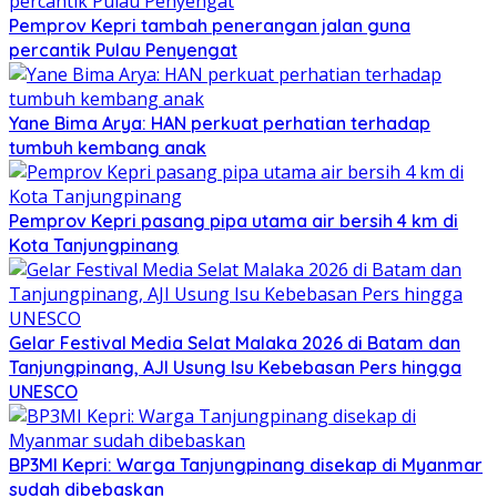
Pemprov Kepri tambah penerangan jalan guna
percantik Pulau Penyengat
Yane Bima Arya: HAN perkuat perhatian terhadap
tumbuh kembang anak
Pemprov Kepri pasang pipa utama air bersih 4 km di
Kota Tanjungpinang
Gelar Festival Media Selat Malaka 2026 di Batam dan
Tanjungpinang, AJI Usung Isu Kebebasan Pers hingga
UNESCO
BP3MI Kepri: Warga Tanjungpinang disekap di Myanmar
sudah dibebaskan