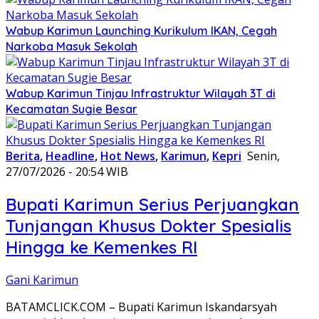
Wabup Karimun Launching Kurikulum IKAN, Cegah
Narkoba Masuk Sekolah
Wabup Karimun Tinjau Infrastruktur Wilayah 3T di
Kecamatan Sugie Besar
Berita
,
Headline
,
Hot News
,
Karimun
,
Kepri
Senin,
27/07/2026 - 20:54 WIB
Bupati Karimun Serius Perjuangkan
Tunjangan Khusus Dokter Spesialis
Hingga ke Kemenkes RI
Gani Karimun
BATAMCLICK.COM – Bupati Karimun Iskandarsyah