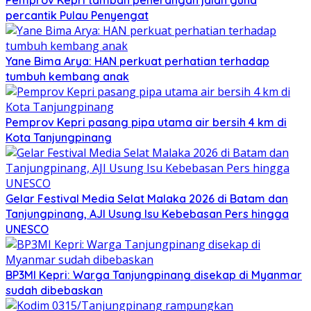
Pemprov Kepri tambah penerangan jalan guna
percantik Pulau Penyengat
Yane Bima Arya: HAN perkuat perhatian terhadap
tumbuh kembang anak
Pemprov Kepri pasang pipa utama air bersih 4 km di
Kota Tanjungpinang
Gelar Festival Media Selat Malaka 2026 di Batam dan
Tanjungpinang, AJI Usung Isu Kebebasan Pers hingga
UNESCO
BP3MI Kepri: Warga Tanjungpinang disekap di Myanmar
sudah dibebaskan