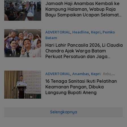
09:16 WIB
Jamaah Haji Anambas Kembali ke
Kampung Halaman, Wabup Raja
Bayu Sampaikan Ucapan Selamat
Datang Kembali
ADVERTORIAL
,
Headline
,
Kepri
,
Pemko
Batam
Rabu, 03/06/2026 - 20:42 WIB
Hari Lahir Pancasila 2026, Li Claudia
Chandra Ajak Warga Batam
Perkuat Persatuan dan Jaga
Kerukunan
ADVERTORIAL
,
Anambas
,
Kepri
Rabu,
03/06/2026 - 13:24 WIB
16 Tenaga Sanitasi Ikuti Pelatihan
Keamanan Pangan, Dibuka
Langsung Bupati Aneng
Selengkapnya