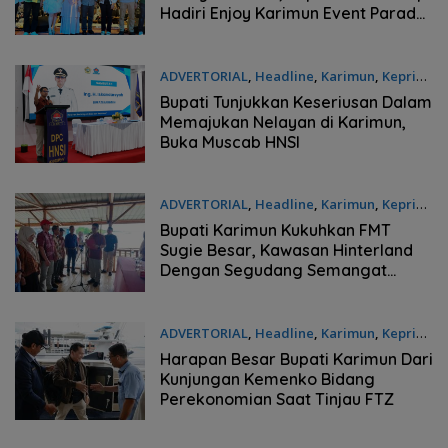
Hadiri Enjoy Karimun Event Parade
Music Bersama Bintang Tamu
Meidra
ADVERTORIAL
,
Headline
,
Karimun
,
Kepri
Senin, 22/06/2026 - 19:18 WIB
Bupati Tunjukkan Keseriusan Dalam
Memajukan Nelayan di Karimun,
Buka Muscab HNSI
ADVERTORIAL
,
Headline
,
Karimun
,
Kepri
Senin, 22/06/2026 - 15:44 WIB
Bupati Karimun Kukuhkan FMT
Sugie Besar, Kawasan Hinterland
Dengan Segudang Semangat
Kebersamaan
ADVERTORIAL
,
Headline
,
Karimun
,
Kepri
Senin, 22/06/2026 - 14:28 WIB
Harapan Besar Bupati Karimun Dari
Kunjungan Kemenko Bidang
Perekonomian Saat Tinjau FTZ