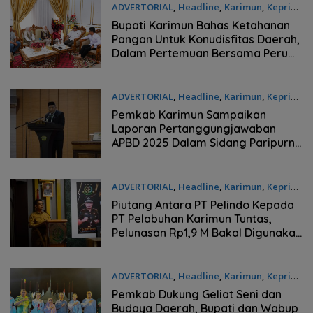
ADVERTORIAL
,
Headline
,
Karimun
,
Kepri
Rabu, 24/06/2026 - 21:09 WIB
Bupati Karimun Bahas Ketahanan
Pangan Untuk Konudisfitas Daerah,
Dalam Pertemuan Bersama Perum
Bulog
ADVERTORIAL
,
Headline
,
Karimun
,
Kepri
Senin, 22/06/2026 - 22:01 WIB
Pemkab Karimun Sampaikan
Laporan Pertanggungjawaban
APBD 2025 Dalam Sidang Paripurna
di DPRD, Catat Surplus Rp38,6 M
dan Penguatan Aset
ADVERTORIAL
,
Headline
,
Karimun
,
Kepri
Senin, 22/06/2026 - 20:44 WIB
Piutang Antara PT Pelindo Kepada
PT Pelabuhan Karimun Tuntas,
Pelunasan Rp1,9 M Bakal Digunakan
Bupati Untuk Tingkatkan Fasilitas
Pelabuhan
ADVERTORIAL
,
Headline
,
Karimun
,
Kepri
Senin, 22/06/2026 - 20:19 WIB
Pemkab Dukung Geliat Seni dan
Budaya Daerah, Bupati dan Wabup