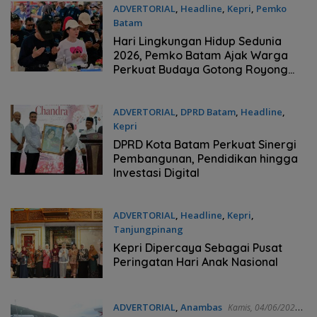
ADVERTORIAL
,
Headline
,
Kepri
,
Pemko
Batam
Jumat, 19/06/2026 - 11:32 WIB
Hari Lingkungan Hidup Sedunia
2026, Pemko Batam Ajak Warga
Perkuat Budaya Gotong Royong
dan Peduli Lingkungan
ADVERTORIAL
,
DPRD Batam
,
Headline
,
Kepri
Senin, 08/06/2026 - 10:46 WIB
DPRD Kota Batam Perkuat Sinergi
Pembangunan, Pendidikan hingga
Investasi Digital
ADVERTORIAL
,
Headline
,
Kepri
,
Tanjungpinang
Jumat, 05/06/2026 - 06:35 WIB
Kepri Dipercaya Sebagai Pusat
Peringatan Hari Anak Nasional
ADVERTORIAL
,
Anambas
Kamis, 04/06/2026 -