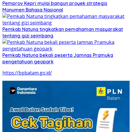
Pemprov Kepri mulai bangun proyek strategis
Monumen Bahasa Nasional
Pemkab Natuna tingkatkan pemahaman masyarakat
tentang gizi seimbang
Pemkab Natuna bekali peserta Jamnas Pramuka
pengetahuan geopark
https://bpbatam.go.id/