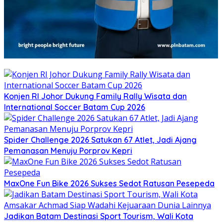
Konjen RI Johor Dukung Family Rally Wisata dan
International Soccer Batam Cup 2026
Spider Challenge 2026 Satukan 67 Atlet, Jadi Ajang
Pemanasan Menuju Porprov Kepri
MaxOne Fun Bike 2026 Sukses Sedot Ratusan Pesepeda
Jadikan Batam Destinasi Sport Tourism, Wali Kota