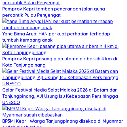
Pemprov Kepri tambah penerangan jalan guna
percantik Pulau Penyengat
Yane Bima Arya: HAN perkuat perhatian terhadap
tumbuh kembang anak
Pemprov Kepri pasang pipa utama air bersih 4 km di
Kota Tanjungpinang
Gelar Festival Media Selat Malaka 2026 di Batam dan
Tanjungpinang, AJI Usung Isu Kebebasan Pers hingga
UNESCO
BP3MI Kepri: Warga Tanjungpinang disekap di Myanmar