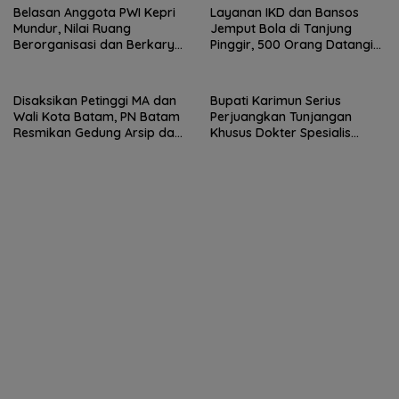
Belasan Anggota PWI Kepri
Layanan IKD dan Bansos
Mundur, Nilai Ruang
Jemput Bola di Tanjung
Berorganisasi dan Berkarya
Pinggir, 500 Orang Datangi
Semakin Terbatas
Kantor Lurah
Disaksikan Petinggi MA dan
Bupati Karimun Serius
Wali Kota Batam, PN Batam
Perjuangkan Tunjangan
Resmikan Gedung Arsip dan
Khusus Dokter Spesialis
Mushola Baitul Salihin
Hingga ke Kemenkes RI