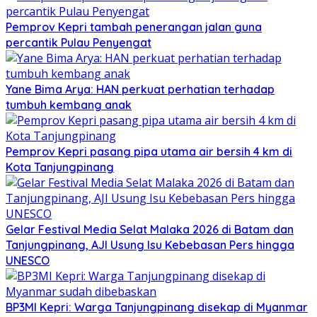
Pemprov Kepri tambah penerangan jalan guna
percantik Pulau Penyengat
Yane Bima Arya: HAN perkuat perhatian terhadap
tumbuh kembang anak
Pemprov Kepri pasang pipa utama air bersih 4 km di
Kota Tanjungpinang
Gelar Festival Media Selat Malaka 2026 di Batam dan
Tanjungpinang, AJI Usung Isu Kebebasan Pers hingga
UNESCO
BP3MI Kepri: Warga Tanjungpinang disekap di Myanmar