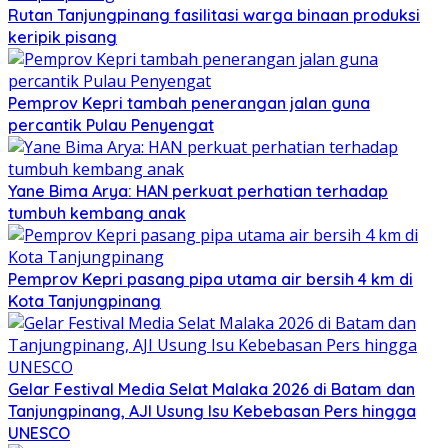
Rutan Tanjungpinang fasilitasi warga binaan produksi
keripik pisang
Pemprov Kepri tambah penerangan jalan guna
percantik Pulau Penyengat
Yane Bima Arya: HAN perkuat perhatian terhadap
tumbuh kembang anak
Pemprov Kepri pasang pipa utama air bersih 4 km di
Kota Tanjungpinang
Gelar Festival Media Selat Malaka 2026 di Batam dan
Tanjungpinang, AJI Usung Isu Kebebasan Pers hingga
UNESCO