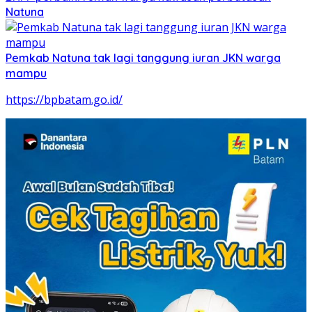
Natuna
Pemkab Natuna tak lagi tanggung iuran JKN warga
mampu
https://bpbatam.go.id/