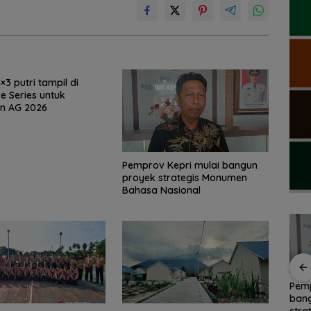
3 putri tampil di
e Series untuk
an AG 2026
Pemprov Kepri mulai bangun
proyek strategis Monumen
Bahasa Nasional
BPS catat jumlah
Ratusan Wisatawan
Pemp
penduduk miskin di
Malaysia Ramaikan
ban
rumah
Kepri turun 3,3 ribu
Family Rally Wisata
stra