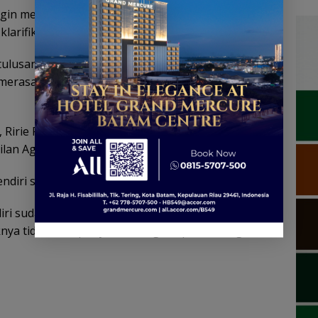
ngin menyampaikan tentang berita yang beredar
klarifikasinya.
ulusan ingin memohon maaf kepafa istri, keluarga,
erasa tidak nyaman dengan kekhilafan yang saya
ya, Ririe Fairus. Gugatan tersebut terdaftar dengan
lan Agama Jakarta Utara.
endiri sudah dikaruniai dua orang anak.
ri sudah dibantah oleh pihak Nissa Sabyan. Ayah
nya tidak mempunyai hubungan spesial dengan