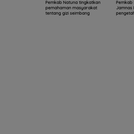
Pemkab Natuna tingkatkan
Pemkab N
dari Kementeri
pemahaman masyarakat
Jamnas 
tentang gizi seimbang
pengeta