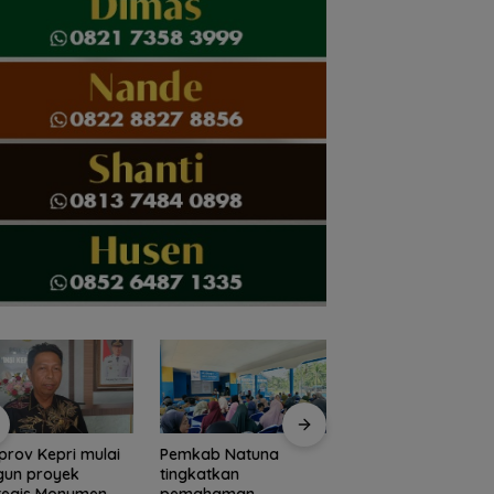
rov Kepri mulai
Pemkab Natuna
Pemkab Natuna
gun proyek
tingkatkan
bekali peserta
tegis Monumen
pemahaman
Jamnas Pramuka