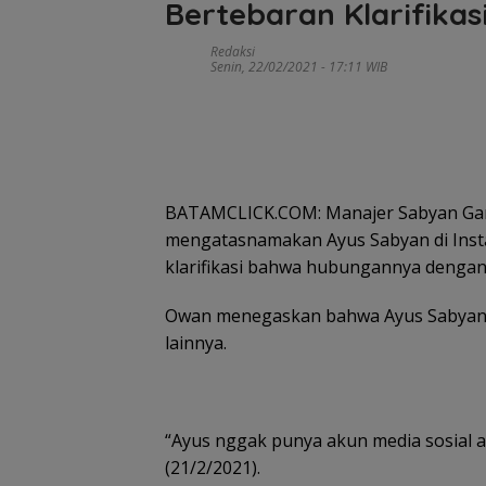
Bertebaran Klarifikas
Redaksi
Senin, 22/02/2021 - 17:11 WIB
BATAMCLICK.COM: Manajer Sabyan Gam
mengatasnamakan Ayus Sabyan di Insta
klarifikasi bahwa hubungannya dengan
Owan menegaskan bahwa Ayus Sabyan t
lainnya.
“Ayus nggak punya akun media sosial 
(21/2/2021).