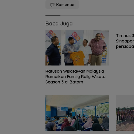
Komentar
Baca Juga
Timnas 3×
Singapor
persiap
Ratusan Wisatawan Malaysia
Ramaikan Family Rally Wisata
Season 3 di Batam
Pemkab Natuna
dapat bantuan
perbaikan 167 