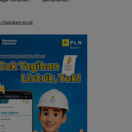
sa Nasional
masyarakat tentang
pengetahuan geop
gizi seimbang
s://bpbatam.go.id/