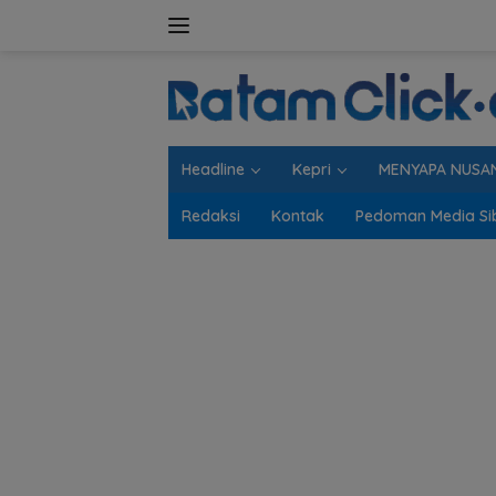
Langsung
ke
konten
Headline
Kepri
MENYAPA NUSA
Redaksi
Kontak
Pedoman Media Si