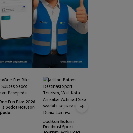
ne Fun Bike 2026
es Sedot Ratusan
15 Gempuran Anta
epeda
Spanyol ke Perem
Final Piala Dunia 2
Jadikan Batam
(Ronaldo Angkat
Destinasi Sport
Koper)
Tourism, Wali Kota