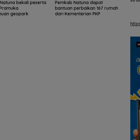
atuna bekali peserta
Pemkab Natuna dapat
an PKP
orang
Season 3 di Batam
Baha
Pramuka
bantuan perbaikan 167 rumah
huan geopark
dari Kementerian PKP
http