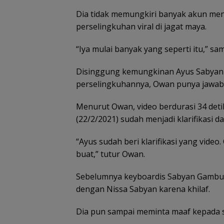
Dia tidak memungkiri banyak akun me
perselingkuhan viral di jagat maya.
“Iya mulai banyak yang seperti itu,” s
Belanja
Tim SAR
Tim SA
Perlengkapa
temukan
gabun
Disinggung kemungkinan Ayus Sabyan
n Sekolah di
nenek hilang
cari ne
perselingkuhannya, Owan punya jawaba
Gramedia
di hutan
tahun h
Sekarang!
Lingga dalam
di Ling
Bisa Menang
kondisi
Kepri
Menurut Owan, video berdurasi 34 det
Mobil dan
selamat
(22/2/2021) sudah menjadi klarifikasi d
Liburan ke
Jepang
“Ayus sudah beri klarifikasi yang vide
buat,” tutur Owan.
Sebelumnya keyboardis Sabyan Gambu
Disdagin
Tanjungpinang 
dengan Nissa Sabyan karena khilaf.
distributor past
stok MinyaKita
Dia pun sampai meminta maaf kepada san