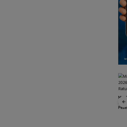
MaxO
Suks
Spider Challenge 2026
Pes
Satukan 67 Atlet, Jadi
 2-1
Piala Dunia 2026:
Ajang Pemanasan
ba ke
Dominasi Eropa Mulai
Menuju Porprov Kepri
Digoyang, Saatnya
a
Afrika Mencuri