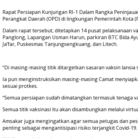
Rapat Persiapan Kunjungan RI-1 Dalam Rangka Peninjauan V
Perangkat Daerah (OPD) di lingkungan Pemerintah Kota 
Dalam rapat tersebut, ditetapkan 14 pusat pelaksanaan v
Panglong, Lapangan Usman Harun, parkiran BTC Bida Ayu,
Ja’far, Puskesmas Tanjungsengkuang, dan Litech.
“Di masing-masing titik ditargetkan sasaran vaksin lansi
Ia pun menginstruksikan masing-masing Camat menyiapkan
sesuai protkes.
“Semua persiapan sudah dimatangkan termasuk tenaga vaksi
Semua titik vaksinasi itu akan disambungkan melalui virt
Amsakar juga mengingatkan agar semua petugas dan pesert
penting sebagai mengantisipasi risiko terjangkit Covid-19.