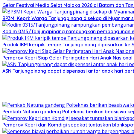
Gelar Festival Media Selat Malaka 2026 di Batam dan Ta
BP3MI Kepri: Warga Tanjungpinang disekap di Myanmar 
Kodim 0315/Tanjungpinang rampungkan pembangunan e
Produk IKM keripik tempe Tanjungpinang dipasarkan ke 
Pemprov Kepri Siap Gelar Peringatan Hari Anak Nasional 
ASN Tanjungpinang dapat dispensasi antar anak hari pe
Pemkab Natuna gandeng Polteknas berikan beasiswa kep
Pemprov Kepri dan Komdigi sepakat tuntaskan blankspot