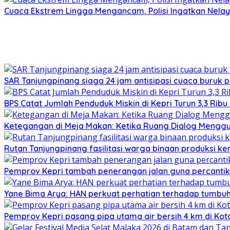
Cuaca Ekstrem Lingga Mengancam, Polisi Ingatkan Nela
SAR Tanjungpinang siaga 24 jam antisipasi cuaca buruk p
BPS Catat Jumlah Penduduk Miskin di Kepri Turun 3,3 Rib
Ketegangan di Meja Makan: Ketika Ruang Dialog Menggug
Rutan Tanjungpinang fasilitasi warga binaan produksi ker
Pemprov Kepri tambah penerangan jalan guna percantik
Yane Bima Arya: HAN perkuat perhatian terhadap tumb
Pemprov Kepri pasang pipa utama air bersih 4 km di Kot