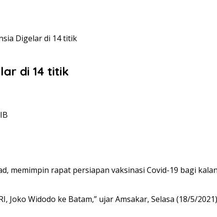
ia Digelar di 14 titik
r di 14 titik
WIB
emimpin rapat persiapan vaksinasi Covid-19 bagi kalangan l
I, Joko Widodo ke Batam,” ujar Amsakar, Selasa (18/5/2021)