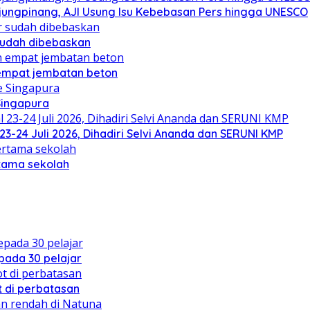
njungpinang, AJI Usung Isu Kebebasan Pers hingga UNESCO
sudah dibebaskan
mpat jembatan beton
Singapura
23-24 Juli 2026, Dihadiri Selvi Ananda dan SERUNI KMP
rtama sekolah
ada 30 pelajar
 di perbatasan