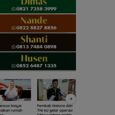
nsos biayai
Pemkab Natuna dan
Pemkot Batam
baikan rumah
TNI AU gelar operasi
validasi data guru
ga
bibir sumbing gratis
petakan kebutuha