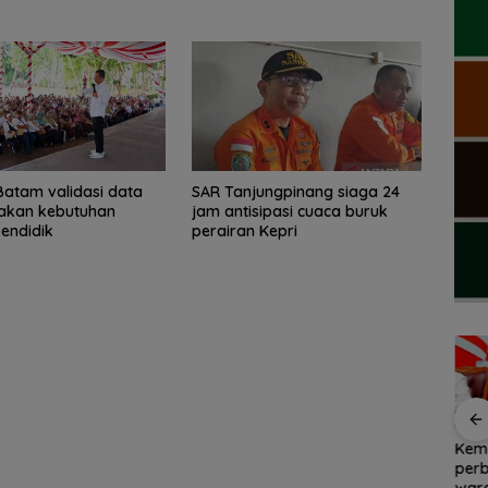
atam validasi data
SAR Tanjungpinang siaga 24
takan kebutuhan
jam antisipasi cuaca buruk
endidik
perairan Kepri
ang
Pemkab Natuna
Pemprov Kepri dan
Keme
gandeng Polteknas
Komdigi sepakat
per
a buruk
berikan beasiswa
tuntaskan blankspot
war