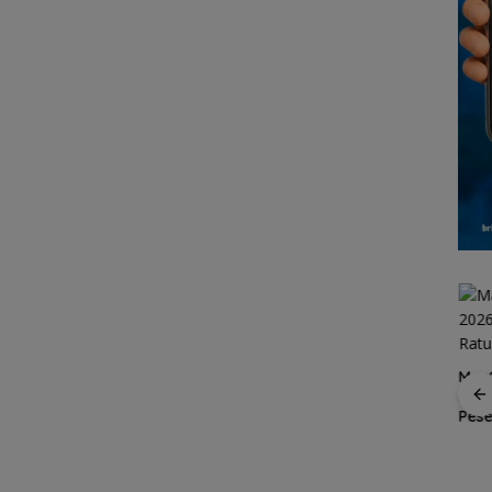
MaxO
Suks
Konjen RI Johor
Spider Challenge 2026
Pes
Dukung Family Rally
Satukan 67 Atlet, Jadi
 2-1
Wisata dan
Ajang Pemanasan
ba ke
International Soccer
Menuju Porprov Kepri
Batam Cup 2026
a