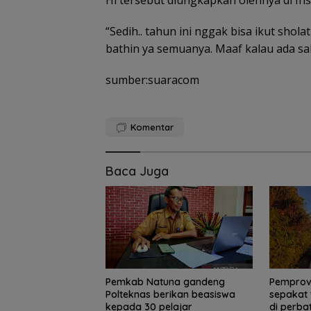
Hl tersebut diungkapkan olehnya di Ins
“Sedih.. tahun ini nggak bisa ikut shola
bathin ya semuanya. Maaf kalau ada sal
sumber:suaracom
Komentar
Baca Juga
Pemkab Natuna gandeng
Pemprov
Polteknas berikan beasiswa
sepakat 
kepada 30 pelajar
di perba