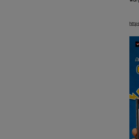
kepada 30 pelajar
di perbatasan
berp
rend
http