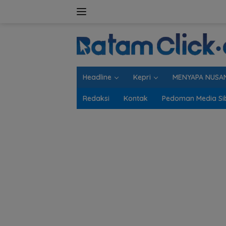
Langsung
ke
konten
Headline
Kepri
MENYAPA NUSA
Redaksi
Kontak
Pedoman Media Si