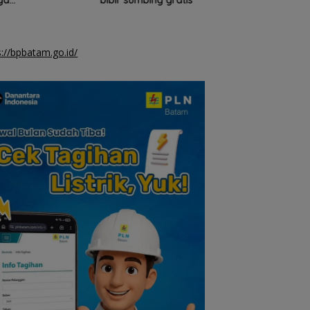
enghasilan
tenaga pendidik
ah di Natuna
s://bpbatam.go.id/