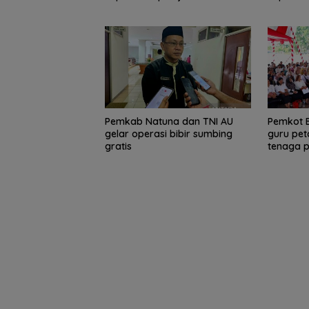
Pemkab Natuna dan TNI AU
Pemkot B
gelar operasi bibir sumbing
guru pe
gratis
tenaga p
Pemkot Batam
SAR Tanjungpin
validasi data guru
siaga 24 jam
petakan kebutuhan
antisipasi cuac