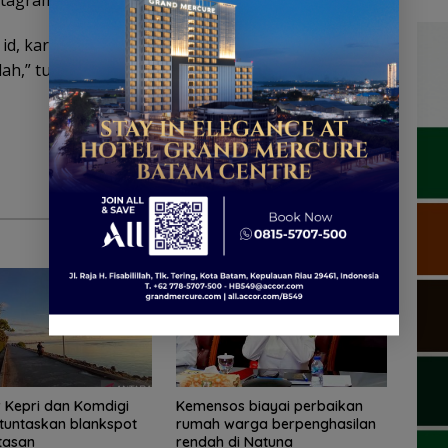
tagram Story miliknya.
t id, karna harus totally bed rest. Mohon maaf lahir
ah,” tulis Aurel Hermansyah.(syt)
 Kepri dan Komdigi
Kemensos biayai perbaikan
tuntaskan blankspot
rumah warga berpenghasilan
tasan
rendah di Natuna