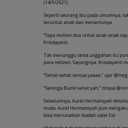
(14/5/2021).
Seperti seorang ibu pada umumnya, tak
teruntuk anak dan menantunya.
Belanja
Tim SAR
Tim SAR
Kawas
“Saya mohon doa untuk anak-anak say
Perlengkapa
temukan
gabungan
Konser
Krisdayanti.
n Sekolah di
nenek hilang
cari nenek 68
Lingga
Gramedia
di hutan
tahun hilang
Disiapk
Sekarang!
Lingga dalam
di Lingga
Lindung
Tak menunggu lama unggahan itu pun
Bisa Menang
kondisi
Kepri
dan Ja
para netizen. Sayangnya, Krisdayanti 
Mobil dan
selamat
Ekonom
Liburan ke
Masyar
Jepang
Pesisir
“Sehat-sehat semua yaaaa,” ujar @meg
“Semoga Bumil sehat yah,” timpal @nin
Sebelumnya, Aurel Hermansyah diminta 
Pemprov Kepri Siap
ASN Tanjungpin
Gelar Peringatan Hari
dapat dispensas
muda. Aurel Hermansyah pun mengaku s
Anak Nasional 23-24
antar anak hari
bisa menunaikan ibadah salat Eid.
Juli 2026, Dihadiri Selvi
pertama sekola
Ananda dan SERUNI
KMP