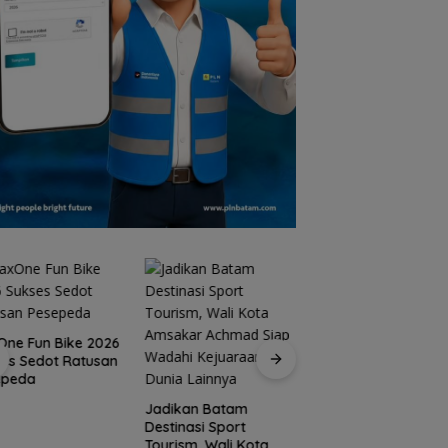
ne Fun Bike 2026
es Sedot Ratusan
15 Gempuran Anta
epeda
Spanyol ke Perem
Final Piala Dunia 2
Jadikan Batam
(Ronaldo Angkat
Destinasi Sport
Koper)
Tourism, Wali Kota