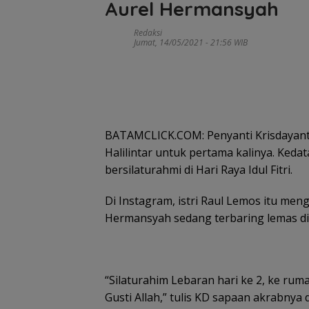
Aurel Hermansyah
Redaksi
Jumat, 14/05/2021 - 21:56 WIB
BATAMCLICK.COM: Penyanti Krisdayant
Halilintar untuk pertama kalinya. Ked
bersilaturahmi di Hari Raya Idul Fitri.
Di Instagram, istri Raul Lemos itu me
Hermansyah sedang terbaring lemas di a
“Silaturahim Lebaran hari ke 2, ke ru
Gusti Allah,” tulis KD sapaan akrabnya