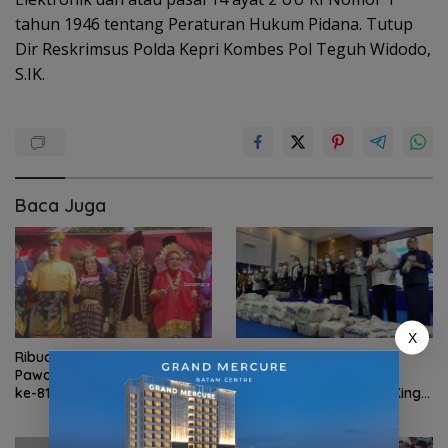
tahun 1946 tentang Peraturan Hukum Pidana. Tutup
Dir Reskrimsus Polda Kepri Kombes Pol Teguh Widodo,
S.IK.
Baca Juga
X
Ribuan Warga Meriahkan
TNI AL gagalkan
Pawai Pembangunan HUT RI
penyelundupan 1,3 ton
ke-81 di Batam
ketamin dari Kapal MV King
Sun