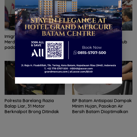
Imigrasi Batam gelar Paspor
Arungi Laut Malam Demi
Merdeka bagi 204 pemohon
Sahabat Pers, Duet Wagub
pada akhir pekan
Kepri dan Kadis PUPP
Hebohkan Meja Domino
Polresta Barelang Razia
BP Batam Antisipasi Dampak
Balap Liar, 31 Motor
Minim Hujan, Pasokan Air
Berknalpot Brong Ditindak
Bersih Batam Dioptimalkan