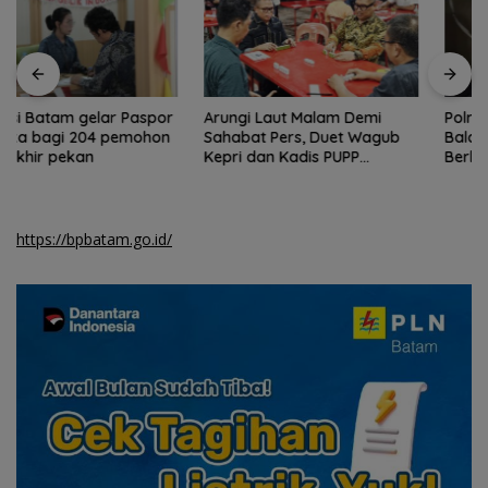
Arungi Laut Malam Demi
Polresta Barelang Razia
Sahabat Pers, Duet Wagub
Balap Liar, 31 Motor
Kepri dan Kadis PUPP
Berknalpot Brong Ditindak
Hebohkan Meja Domino
https://bpbatam.go.id/