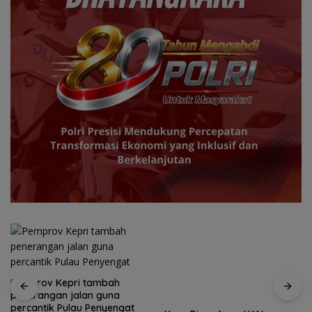
Pemprov Kepri tambah
Yane Bima Arya: HAN
penerangan jalan guna
perkuat perhatian terhadap
percantik Pulau Penyengat
tumbuh kembang anak