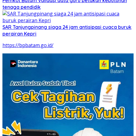
Pemkot Batam validasi data guru petakan kebutuhan
tenaga pendidik
SAR Tanjungpinang siaga 24 jam antisipasi cuaca buruk
perairan Kepri
https://bpbatam.go.id/