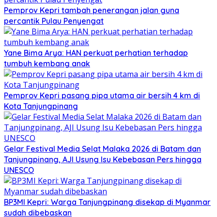
Pemprov Kepri tambah penerangan jalan guna
percantik Pulau Penyengat
Yane Bima Arya: HAN perkuat perhatian terhadap
tumbuh kembang anak
Pemprov Kepri pasang pipa utama air bersih 4 km di
Kota Tanjungpinang
Gelar Festival Media Selat Malaka 2026 di Batam dan
Tanjungpinang, AJI Usung Isu Kebebasan Pers hingga
UNESCO
BP3MI Kepri: Warga Tanjungpinang disekap di Myanmar
sudah dibebaskan