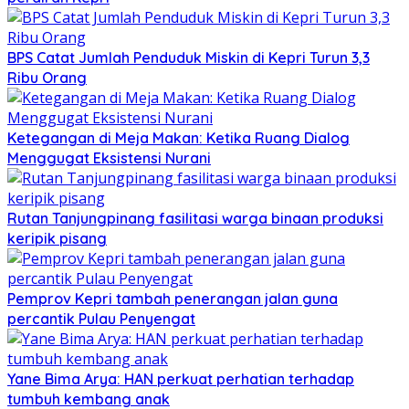
BPS Catat Jumlah Penduduk Miskin di Kepri Turun 3,3
Ribu Orang
Ketegangan di Meja Makan: Ketika Ruang Dialog
Menggugat Eksistensi Nurani
Rutan Tanjungpinang fasilitasi warga binaan produksi
keripik pisang
Pemprov Kepri tambah penerangan jalan guna
percantik Pulau Penyengat
Yane Bima Arya: HAN perkuat perhatian terhadap
tumbuh kembang anak