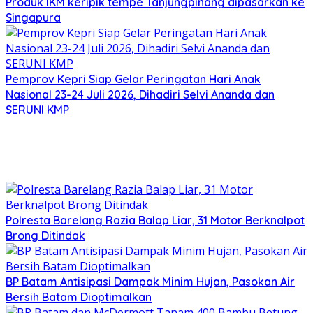
Produk IKM keripik tempe Tanjungpinang dipasarkan ke
Singapura
Pemprov Kepri Siap Gelar Peringatan Hari Anak
Nasional 23-24 Juli 2026, Dihadiri Selvi Ananda dan
SERUNI KMP
Polresta Barelang Razia Balap Liar, 31 Motor Berknalpot
Brong Ditindak
BP Batam Antisipasi Dampak Minim Hujan, Pasokan Air
Bersih Batam Dioptimalkan