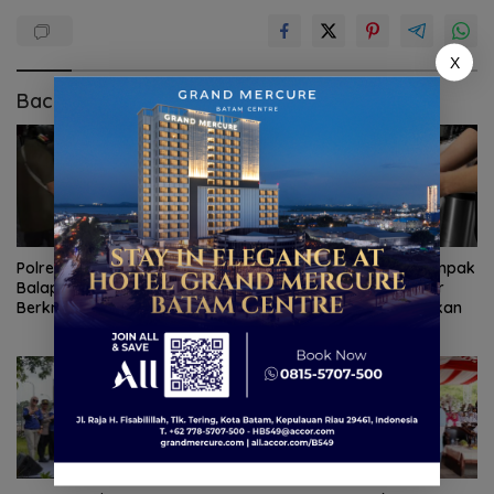
X
Baca Juga
Polresta Barelang Razia
BP Batam Antisipasi Dampak
Balap Liar, 31 Motor
Minim Hujan, Pasokan Air
Berknalpot Brong Ditindak
Bersih Batam Dioptimalkan