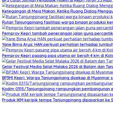
BPS Catat Jumlah Penduduk Miskin di Kepri Turun 3,3 Rib
Ketegangan di Meja Makan: Ketika Ruang Dialog Menggug
Rutan Tanjungpinang fasilitasi warga binaan produksi ker
Pemprov Kepri tambah penerangan jalan guna percantik
Yane Bima Arya: HAN perkuat perhatian terhadap tumb
Pemprov Kepri pasang pipa utama air bersih 4 km di Kot
Gelar Festival Media Selat Malaka 2026 di Batam dan Ta
BP3MI Kepri: Warga Tanjungpinang disekap di Myanmar 
Kodim 0315/Tanjungpinang rampungkan pembangunan e
Produk IKM keripik tempe Tanjungpinang dipasarkan ke 