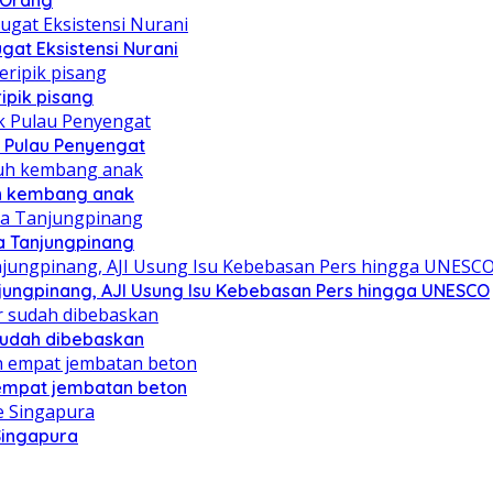
u Orang
at Eksistensi Nurani
ipik pisang
 Pulau Penyengat
uh kembang anak
a Tanjungpinang
njungpinang, AJI Usung Isu Kebebasan Pers hingga UNESCO
sudah dibebaskan
mpat jembatan beton
Singapura