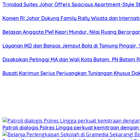
Trinidad Suites Johor Offers Spacious Apartment-Style St
Konjen RI Johor Dukung Family Rally Wisata dan Interna
Belasan Anggota PWI Kepri Mundur, Nilai Ruang Berorga
Layanan IKD dan Bansos Jemput Bola di Tanjung Pinggir,
Disaksikan Petinggi MA dan Wali Kota Batam, PN Batam R
Bupati Karimun Serius Perjuangkan Tunjangan Khusus Dok
Patroli dialogis Polres Lingga perkuat kemitraan denga