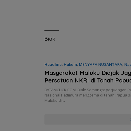
Biak
Headline
,
Hukum
,
MENYAPA NUSANTARA
,
Nas
24/05/2025 - 11:05 WIB
Masyarakat Maluku Diajak Ja
Persatuan NKRI di Tanah Papu
BATAMCLICK.COM, Biak: Semangat perjuangan 
Nasional Pattimura menggema di tanah Papua s
Maluku di…