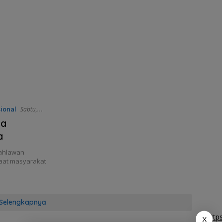
ional
Sabtu,
ga
a
Pahlawan
aat masyarakat
Selengkapnya
http
X