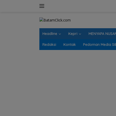
Langsung
ke
konten
Headline
Kepri
MENYAPA NUSA
Redaksi
Kontak
Pedoman Media Si