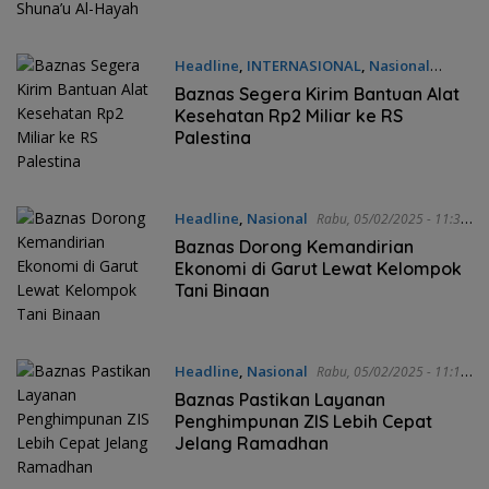
Headline
,
INTERNASIONAL
,
Nasional
Jumat, 14/02/2025 - 10:20 WIB
Baznas Segera Kirim Bantuan Alat
Kesehatan Rp2 Miliar ke RS
Palestina
Headline
,
Nasional
Rabu, 05/02/2025 - 11:32
WIB
Baznas Dorong Kemandirian
Ekonomi di Garut Lewat Kelompok
Tani Binaan
Headline
,
Nasional
Rabu, 05/02/2025 - 11:17
WIB
Baznas Pastikan Layanan
Penghimpunan ZIS Lebih Cepat
Jelang Ramadhan