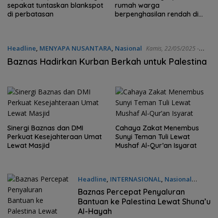
sepakat tuntaskan blankspot
rumah warga
di perbatasan
berpenghasilan rendah di
Natuna
Headline
,
MENYAPA NUSANTARA
,
Nasional
Kamis, 22/05/2025 -
10:11 WIB
Baznas Hadirkan Kurban Berkah untuk Palestina
Sinergi Baznas dan DMI
Cahaya Zakat Menembus
Perkuat Kesejahteraan Umat
Sunyi Teman Tuli Lewat
Lewat Masjid
Mushaf Al-Qur’an Isyarat
Headline
,
INTERNASIONAL
,
Nasional
Jumat, 14/02/2025 - 10:34 WIB
Baznas Percepat Penyaluran
Bantuan ke Palestina Lewat Shuna’u
Al-Hayah