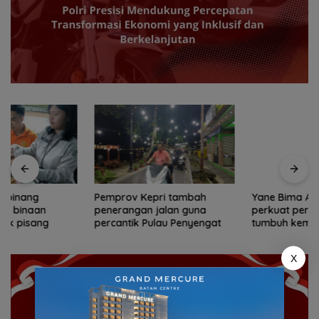
Pemprov Kepri tambah
Yane Bima Arya: HAN
penerangan jalan guna
perkuat perhatian terhadap
percantik Pulau Penyengat
tumbuh kembang anak
X